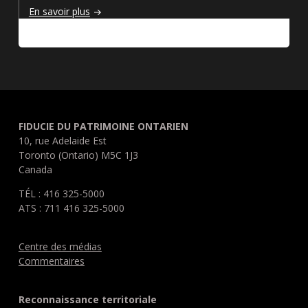
Pour nous joindre
En savoir plus
FIDUCIE DU PATRIMOINE ONTARIEN
10, rue Adelaide Est
Toronto (Ontario) M5C 1J3
Canada
TÉL : 416 325-5000
ATS : 711 416 325-5000
Centre des médias
Commentaires
Reconnaissance territoriale