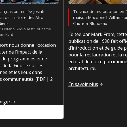
arçons au musée Josiah
Travaux de restauration en 2
n de l'histoire des Afro-
maison Macdonell-Williamso
diens
Chute-à-Blondeau
 : Ontario Sud-ouest/Tourisme
Éditée par Mark Fram, cette
am-Kent
publication de 1998 fait offi
port nous donne l’occasion
d’introduction et de guide 
uter de l’impact de la
pour la restauration et la 
de programmes et de
en état de notre patrimoin
s de la Fiducie sur les
architectural.
es et les lieux dans
es communautés. (PDF | 2
oine
Conserver, un savoir-fair
En savoir plus
cé des impacts 2023
arger