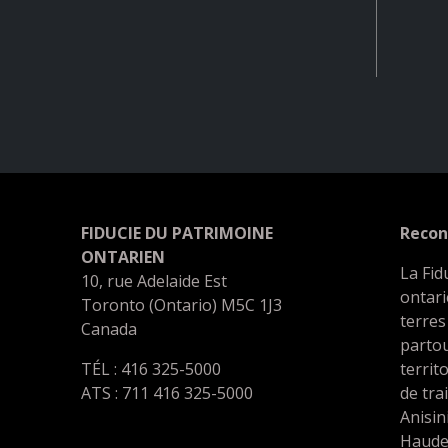
FIDUCIE DU PATRIMOINE
Recon
ONTARIEN
La Fid
10, rue Adelaide Est
ontari
Toronto (Ontario) M5C 1J3
terres
Canada
partou
TÉL : 416 325-5000
territ
ATS : 711 416 325-5000
de tra
Anisin
Haude