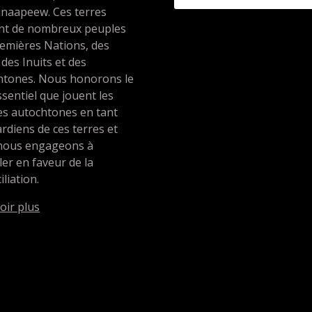
unaapeew. Ces terres
ent de nombreux peuples
emières Nations, des
 des Inuits et des
htones. Nous honorons le
ssentiel que jouent les
es autochtones en tant
rdiens de ces terres et
nous engageons à
ller en faveur de la
iliation.
oir plus