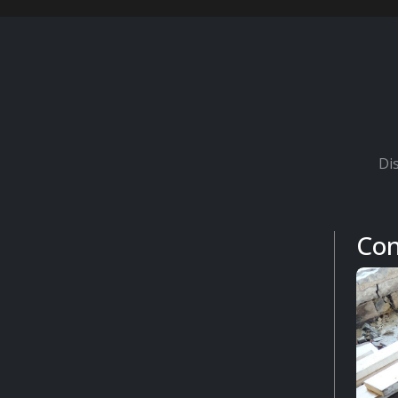
Di
Con