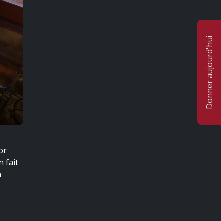
Donner aujourd'hui
or
n fait
a