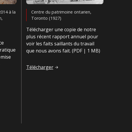
014 à la
Centre du patrimoine ontarien,
n,
Toronto (1927)
Télécharger une copie de notre
plus récent rapport annuel pour
ce
voir les faits saillants du travail
pratique
que nous avons fait. (PDF | 1 MB)
remise
e
Le rapport annuel de 2023-2024
Télécharger
e