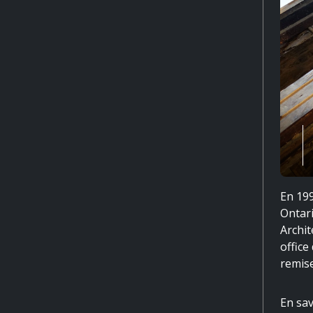
En 199
Ontari
Archit
office
remise
En sa