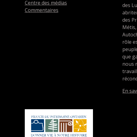
Centre des médias
des L
Commentaires
abrit
des Pr
Métis,
Autoc
rôle e
peupl
que ga
nous 
travai
réconc
En sav