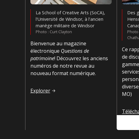
La School of Creative Arts (SoCA),
Des g
l'Université de Windsor, à l'ancien
Henso
manège militaire de Windsor
Cana
Photo : Curt Clayton
Photo
Chath
Bienvenue au magazine
Ce rap
électronique
Questions de
de disc
patrimoine
! Découvrez les anciens
gamme 
numéros de notre revue au
service
nouveau format numérique.
personn
divers
Magazine électronique
Questions de patrim
Explorer
MO)
L'énon
Téléch