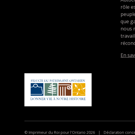
rôle e
peupl
que ga
nous 
travai
réconc
En sav
© Imprimeur du Roi pour l'Ontario 2026
|
Déclaration concer