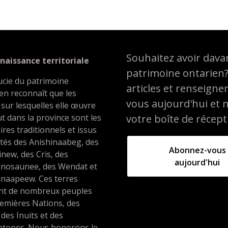
Souhaitez avoir davan
naissance territoriale
patrimoine ontarien
ucie du patrimoine
articles et renseign
en reconnaît que les
vous aujourd'hui et 
 sur lesquelles elle œuvre
t dans la province sont les
votre boîte de récept
oires traditionnels et issus
ités des Anishinaabeg, des
Abonnez-vous
inew, des Cris, des
aujourd'hui
nosaunee, des Wendat et
unaapeew. Ces terres
ent de nombreux peuples
emières Nations, des
 des Inuits et des
htones. Nous honorons le