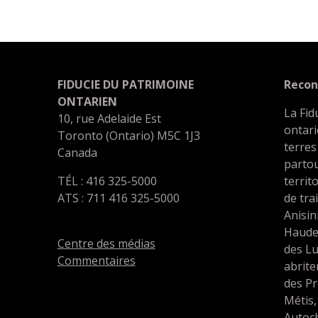
FIDUCIE DU PATRIMOINE
Recon
ONTARIEN
La Fid
10, rue Adelaide Est
ontari
Toronto (Ontario) M5C 1J3
terres
Canada
partou
TÉL : 416 325-5000
territ
ATS : 711 416 325-5000
de tra
Anisin
Haude
Centre des médias
des L
Commentaires
abrit
des Pr
Métis,
Autoc