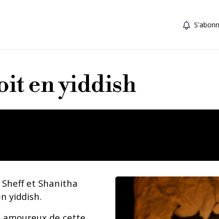
S'abonn
oit en yiddish
 Sheff et Shanitha
n yiddish.
é amoureux de cette