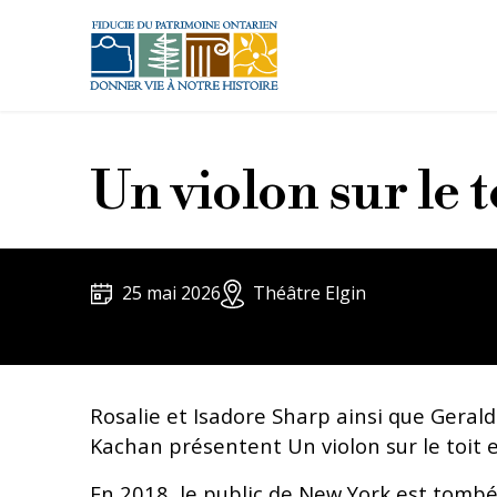
Aller au contenu principal
Un violon sur le t
25 mai 2026
Théâtre Elgin
Rosalie et Isadore Sharp ainsi que Gerald
Kachan présentent Un violon sur le toit e
En 2018, le public de New York est tomb