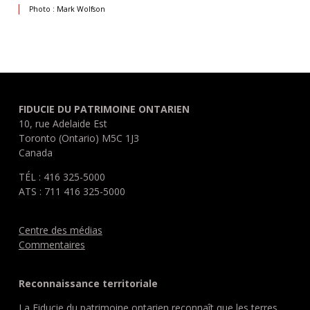
Photo : Mark Wolfson
FIDUCIE DU PATRIMOINE ONTARIEN
10, rue Adelaide Est
Toronto (Ontario) M5C 1J3
Canada
TÉL : 416 325-5000
ATS : 711 416 325-5000
Centre des médias
Commentaires
Reconnaissance territoriale
La Fiducie du patrimoine ontarien reconnaît que les terres