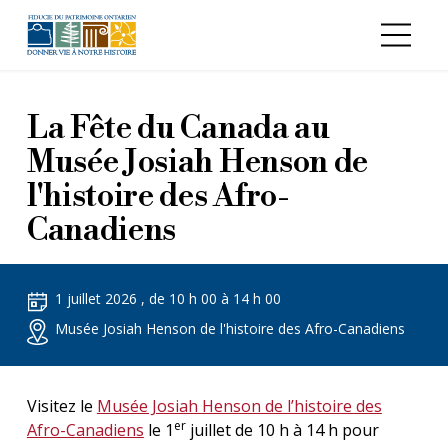
Aller au contenu principal
La Fête du Canada au
Musée Josiah Henson de
l'histoire des Afro-
Canadiens
1 juillet 2026 , de 10 h 00 à 14 h 00
Musée Josiah Henson de l'histoire des Afro-Canadiens
Visitez le
Musée Josiah Henson de l’histoire des
er
Afro-Canadiens
le 1
juillet de 10 h à 14 h pour