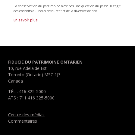
La conservation du patrimoine n’est pas une question du passé. Il s’agit
des endroits qui nous entourent et de la diversité de nos
…
En savoir plus
À propos de article Le paysage culturel – Un cadre servant à la conser
FIDUCIE DU PATRIMOINE ONTARIEN
10, rue Adelaide Est
Toronto (Ontario) M5C 1J3
Canada
TÉL : 416 325-5000
ATS : 711 416 325-5000
Centre des médias
Commentaires