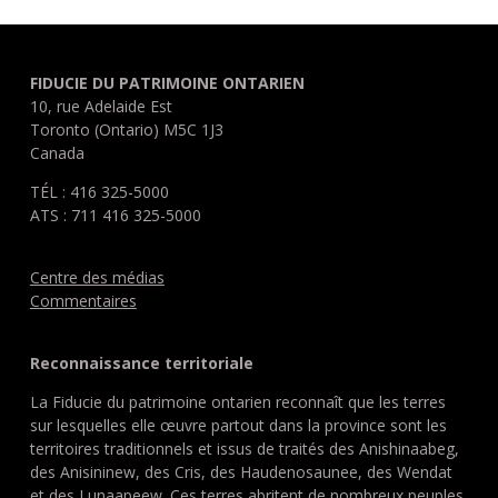
FIDUCIE DU PATRIMOINE ONTARIEN
10, rue Adelaide Est
Toronto (Ontario) M5C 1J3
Canada
TÉL : 416 325-5000
ATS : 711 416 325-5000
Centre des médias
Commentaires
Reconnaissance territoriale
La Fiducie du patrimoine ontarien reconnaît que les terres
sur lesquelles elle œuvre partout dans la province sont les
territoires traditionnels et issus de traités des Anishinaabeg,
des Anisininew, des Cris, des Haudenosaunee, des Wendat
et des Lunaapeew. Ces terres abritent de nombreux peuples