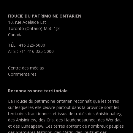
FIDUCIE DU PATRIMOINE ONTARIEN
10, rue Adelaide Est
Toronto (Ontario) M5C 1J3
Canada
TÉL : 416 325-5000
ATS : 711 416 325-5000
Centre des médias
Commentaires
Reconnaissance territoriale
La Fiducie du patrimoine ontarien reconnaît que les terres
sur lesquelles elle œuvre partout dans la province sont les
territoires traditionnels et issus de traités des Anishinaabeg,
des Anisininew, des Cris, des Haudenosaunee, des Wendat
et des Lunaapeew. Ces terres abritent de nombreux peuples
des Premières Nations, des Métis, des Inuits et des