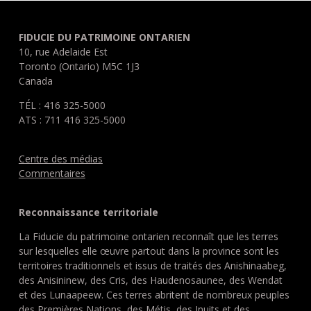
FIDUCIE DU PATRIMOINE ONTARIEN
10, rue Adelaide Est
Toronto (Ontario) M5C 1J3
Canada
TÉL : 416 325-5000
ATS : 711 416 325-5000
Centre des médias
Commentaires
Reconnaissance territoriale
La Fiducie du patrimoine ontarien reconnaît que les terres
sur lesquelles elle œuvre partout dans la province sont les
territoires traditionnels et issus de traités des Anishinaabeg,
des Anisininew, des Cris, des Haudenosaunee, des Wendat
et des Lunaapeew. Ces terres abritent de nombreux peuples
des Premières Nations, des Métis, des Inuits et des