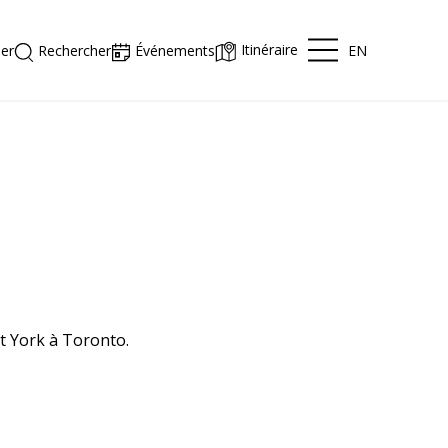
Itinéraire
EN
er
Rechercher
Événements
rt York à Toronto.