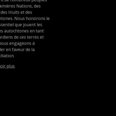
emières Nations, des
 des Inuits et des
htones. Nous honorons le
ssentiel que jouent les
es autochtones en tant
rdiens de ces terres et
nous engageons à
ller en faveur de la
iliation.
oir plus