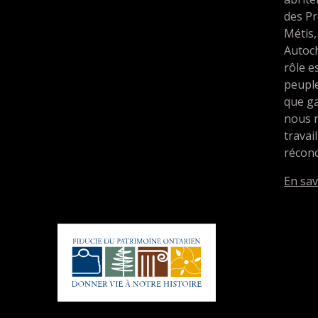
des Pr
Métis,
Autoc
rôle e
peupl
que ga
nous 
travai
réconc
En sav