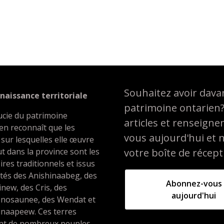
 son pays
Souhaitez avoir davan
naissance territoriale
patrimoine ontarien
ucie du patrimoine
articles et renseign
en reconnaît que les
vous aujourd'hui et 
 sur lesquelles elle œuvre
t dans la province sont les
votre boîte de récept
oires traditionnels et issus
ités des Anishinaabeg, des
Abonnez-vous
inew, des Cris, des
aujourd'hui
nosaunee, des Wendat et
unaapeew. Ces terres
ent de nombreux peuples