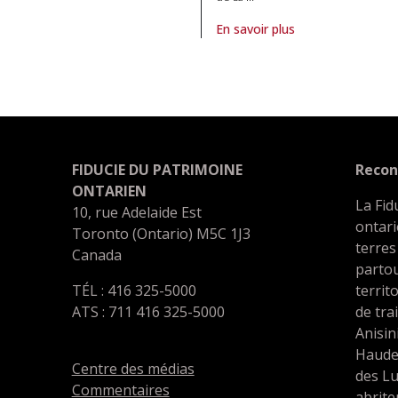
En savoir plus
À propos de article Oubliée par
FIDUCIE DU PATRIMOINE
Recon
ONTARIEN
La Fid
10, rue Adelaide Est
ontari
Toronto (Ontario) M5C 1J3
terres
Canada
partou
TÉL : 416 325-5000
territ
ATS : 711 416 325-5000
de tra
Anisin
Haude
Centre des médias
des L
Commentaires
abrit