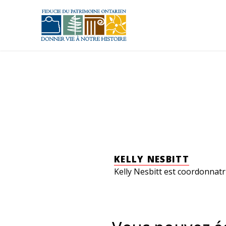
Aller au contenu principal
KELLY NESBITT
Kelly Nesbitt est coordonnatr