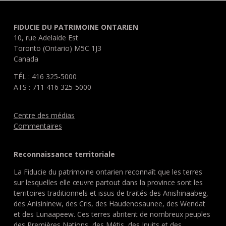
FIDUCIE DU PATRIMOINE ONTARIEN
10, rue Adelaide Est
Toronto (Ontario) M5C 1J3
Canada
TÉL : 416 325-5000
ATS : 711 416 325-5000
Centre des médias
Commentaires
Reconnaissance territoriale
La Fiducie du patrimoine ontarien reconnaît que les terres
sur lesquelles elle œuvre partout dans la province sont les
territoires traditionnels et issus de traités des Anishinaabeg,
des Anisininew, des Cris, des Haudenosaunee, des Wendat
et des Lunaapeew. Ces terres abritent de nombreux peuples
des Premières Nations, des Métis, des Inuits et des