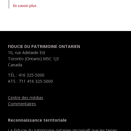
En savoir plus
À propos de article Reconnaissance, justice et développement
FIDUCIE DU PATRIMOINE ONTARIEN
10, rue Adelaide Est
Toronto (Ontario) M5C 1J3
Canada
TÉL : 416 325-5000
ATS : 711 416 325-5000
Centre des médias
Commentaires
Reconnaissance territoriale
La Fiducie du patrimoine ontarien reconnaît que les terres