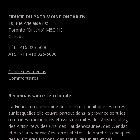
FIDUCIE DU PATRIMOINE ONTARIEN
10, rue Adelaide Est
Toronto (Ontario) M5C 1J3
Canada
TÉL : 416 325-5000
ATS : 711 416 325-5000
Centre des médias
Commentaires
Reconnaissance territoriale
La Fiducie du patrimoine ontarien reconnaît que les terres
sur lesquelles elle œuvre partout dans la province sont les
territoires traditionnels et issus de traités des Anishinaabeg,
des Anisininew, des Cris, des Haudenosaunee, des Wendat
et des Lunaapeew. Ces terres abritent de nombreux peuples
des Premières Nations, des Métis, des Inuits et des