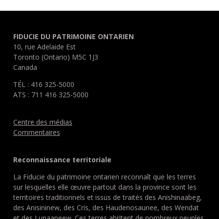
FIDUCIE DU PATRIMOINE ONTARIEN
10, rue Adelaide Est
Toronto (Ontario) M5C 1J3
Canada
TÉL : 416 325-5000
ATS : 711 416 325-5000
Centre des médias
Commentaires
Reconnaissance territoriale
La Fiducie du patrimoine ontarien reconnaît que les terres
sur lesquelles elle œuvre partout dans la province sont les
territoires traditionnels et issus de traités des Anishinaabeg,
des Anisininew, des Cris, des Haudenosaunee, des Wendat
et des Lunaapeew. Ces terres abritent de nombreux peuples