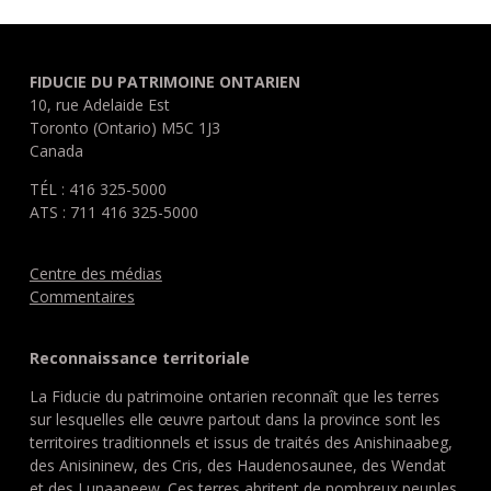
FIDUCIE DU PATRIMOINE ONTARIEN
10, rue Adelaide Est
Toronto (Ontario) M5C 1J3
Canada
TÉL : 416 325-5000
ATS : 711 416 325-5000
Centre des médias
Commentaires
Reconnaissance territoriale
La Fiducie du patrimoine ontarien reconnaît que les terres
sur lesquelles elle œuvre partout dans la province sont les
territoires traditionnels et issus de traités des Anishinaabeg,
des Anisininew, des Cris, des Haudenosaunee, des Wendat
et des Lunaapeew. Ces terres abritent de nombreux peuples