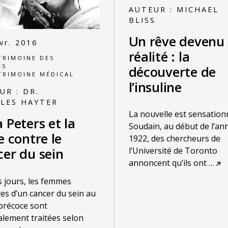
AUTEUR :
MICHAEL
BLISS
Un rêve devenu
vr. 2016
réalité : la
TRIMOINE DES
ES
découverte de
TRIMOINE MÉDICAL
l’insuline
UR :
DR.
LES HAYTER
La nouvelle est sensationn
 Peters et la
Soudain, au début de l’an
e contre le
1922, des chercheurs de
cer du sein
l’Université de Toronto
annoncent qu’ils ont
…
 jours, les femmes
tes d’un cancer du sein au
précoce sont
lement traitées selon