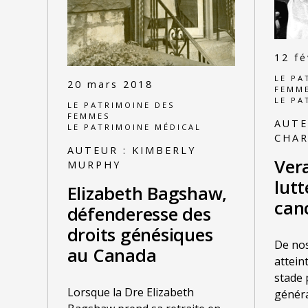
12 fé
LE PA
20 mars 2018
FEMM
LE PA
LE PATRIMOINE DES
FEMMES
AUTE
LE PATRIMOINE MÉDICAL
CHAR
AUTEUR :
KIMBERLY
Vera
MURPHY
lutt
Elizabeth Bagshaw,
can
défenderesse des
droits génésiques
De nos
au Canada
attein
stade 
Lorsque la Dre Elizabeth
généra