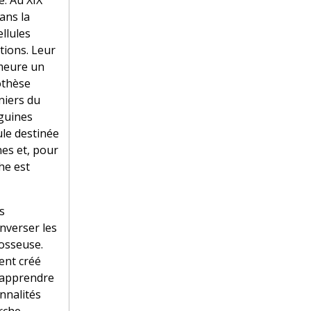
. Au XIX
ans la
ellules
tions. Leur
emeure un
othèse
niers du
nguines
ule destinée
nes et, pour
he est
s
inverser les
 osseuse.
ent créé
n apprendre
nnalités