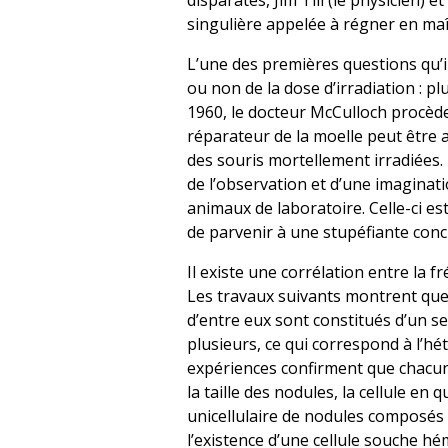
disparates, Jim Till (le physicien)
singulière appelée à régner en maî
L’une des premières questions qu’i
ou non de la dose d’irradiation : pl
1960, le docteur McCulloch procède à
réparateur de la moelle peut être a
des souris mortellement irradiées.
de l’observation et d’une imaginat
animaux de laboratoire. Celle-ci es
de parvenir à une stupéfiante conc
Il existe une corrélation entre la 
Les travaux suivants montrent que 
d’entre eux sont constitués d’un s
plusieurs, ce qui correspond à l’h
expériences confirment que chacun
la taille des nodules, la cellule en
unicellulaire de nodules composés 
l’existence d’une cellule souche h