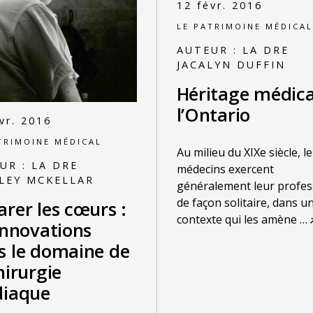
12 févr. 2016
LE PATRIMOINE MÉDICAL
AUTEUR :
LA DRE
JACALYN DUFFIN
Héritage médica
l’Ontario
vr. 2016
TRIMOINE MÉDICAL
Au milieu du XIXe siècle, le
UR :
LA DRE
médecins exercent
LEY MCKELLAR
généralement leur profes
de façon solitaire, dans u
rer les cœurs :
contexte qui les amène
…
innovations
s le domaine de
hirurgie
diaque