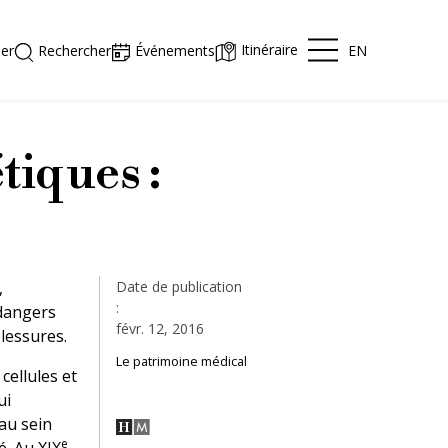
Itinéraire
EN
er
Rechercher
Événements
tiques :
,
Date de publication
:
 dangers
févr. 12, 2016
lessures.
Le patrimoine médical
cellules et
ui
au sein
e