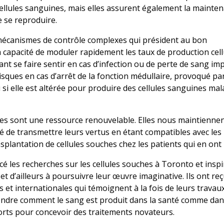
ellules sanguines, mais elles assurent également la mainten
e se reproduire.
canismes de contrôle complexes qui président au bon
a capacité de moduler rapidement les taux de production cell
t se faire sentir en cas d’infection ou de perte de sang im
sques en cas d’arrêt de la fonction médullaire, provoqué pa
si elle est altérée pour produire des cellules sanguines mal
ires sont une ressource renouvelable. Elles nous maintienn
té de transmettre leurs vertus en étant compatibles avec les
splantation de cellules souches chez les patients qui en ont
ncé les recherches sur les cellules souches à Toronto et ins
ci et d’ailleurs à poursuivre leur œuvre imaginative. Ils ont re
 et internationales qui témoignent à la fois de leurs travau
ndre comment le sang est produit dans la santé comme dan
forts pour concevoir des traitements novateurs.