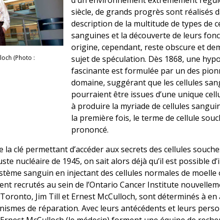
d’un environnement extrêmement régulé
siècle, de grands progrès sont réalisés d
description de la multitude de types de c
sanguines et la découverte de leurs fonc
origine, cependant, reste obscure et d
sujet de spéculation. Dès 1868, une hyp
lloch (Photo :
fascinante est formulée par un des pion
domaine, suggérant que les cellules sa
pourraient être issues d’une unique cell
à produire la myriade de cellules sangui
la première fois, le terme de cellule souc
prononcé.
 la clé permettant d’accéder aux secrets des cellules souche
te nucléaire de 1945, on sait alors déjà qu’il est possible d’
système sanguin en injectant des cellules normales de moelle
ent recrutés au sein de l’Ontario Cancer Institute nouvellem
 Toronto, Jim Till et Ernest McCulloch, sont déterminés à e
nismes de réparation. Avec leurs antécédents et leurs perso