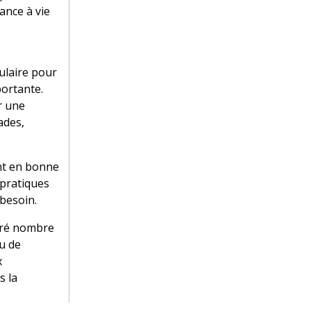
ance à vie
ulaire pour
portante.
r une
ades,
ent en bonne
 pratiques
 besoin.
piré nombre
çu de
x
s la