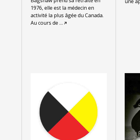
Bagshaw prend sa retraite en
une a
1976, elle est la médecin en
activité la plus âgée du Canada.
Au cours de
…