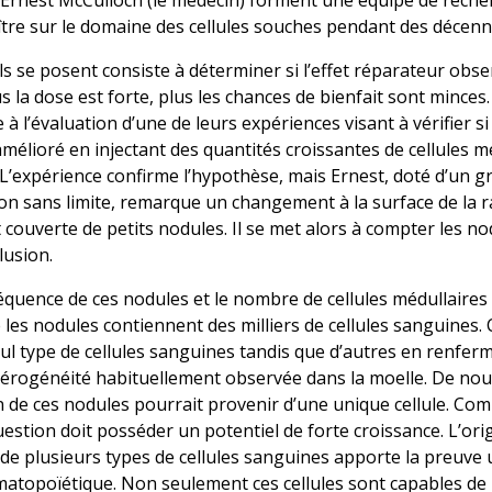
 et Ernest McCulloch (le médecin) forment une équipe de rech
tre sur le domaine des cellules souches pendant des décenn
ls se posent consiste à déterminer si l’effet réparateur obs
us la dose est forte, plus les chances de bienfait sont minces.
 l’évaluation d’une de leurs expériences visant à vérifier si l
mélioré en injectant des quantités croissantes de cellules m
 L’expérience confirme l’hypothèse, mais Ernest, doté d’un 
ion sans limite, remarque un changement à la surface de la r
t couverte de petits nodules. Il se met alors à compter les no
lusion.
fréquence de ces nodules et le nombre de cellules médullaires 
les nodules contiennent des milliers de cellules sanguines. 
eul type de cellules sanguines tandis que d’autres en renfer
étérogénéité habituellement observée dans la moelle. De nou
 de ces nodules pourrait provenir d’une unique cellule. Co
 question doit posséder un potentiel de forte croissance. L’ori
de plusieurs types de cellules sanguines apporte la preuve 
ématopoïétique. Non seulement ces cellules sont capables de