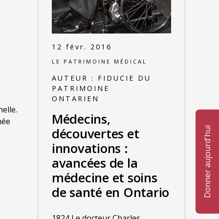
12 févr. 2016
LE PATRIMOINE MÉDICAL
AUTEUR :
FIDUCIE DU
PATRIMOINE
ONTARIEN
elle.
Médecins,
née
découvertes et
Donner aujourd'hui
innovations :
avancées de la
médecine et soins
de santé en Ontario
1824 Le docteur Charles