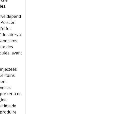
erche
ies.
ervé dépend
 Puis, en
’effet
édullaires à
grand sens
ate des
dules, avant
injectées.
Certains
ment
velles
mpte tenu de
gine
ultime de
 produire