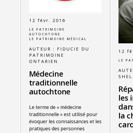
12 févr. 2016
LE PATRIMOINE
AUTOCHTONE
LE PATRIMOINE MÉDICAL
AUTEUR :
FIDUCIE DU
12 fé
PATRIMOINE
LE PA
ONTARIEN
AUTE
Médecine
SHEL
traditionnelle
Répa
autochtone
les 
dan
Le terme de « médecine
la c
traditionnelle » est utilisé pour
évoquer les connaissances et les
car
pratiques des personnes