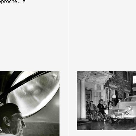
pproche
…