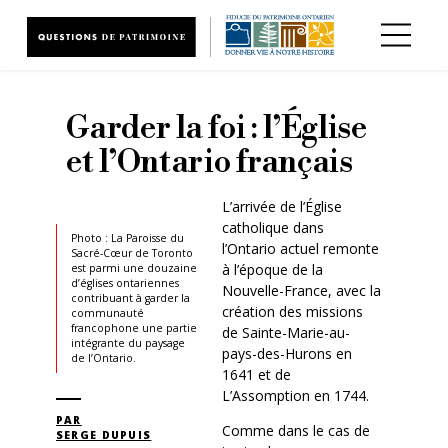
Aller au contenu principal
Garder la foi : l’Église
et l’Ontario français
L’arrivée de l’Église
catholique dans
Photo : La Paroisse du
l’Ontario actuel remonte
Sacré-Cœur de Toronto
à l’époque de la
est parmi une douzaine
d’églises ontariennes
Nouvelle-France, avec la
contribuant à garder la
création des missions
communauté
francophone une partie
de Sainte-Marie-au-
intégrante du paysage
pays-des-Hurons en
de l’Ontario.
1641 et de
L’Assomption en 1744.
PAR
Comme dans le cas de
SERGE DUPUIS