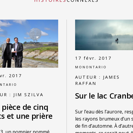
17 févr. 2017
MONONTARIO
vr. 2017
AUTEUR :
JAMES
RAFFAN
NTARIO
Sur le lac Cranb
UR :
JIM SZILVA
 pièce de cinq
Sur l’eau dès l’aurore, res
s et une prière
les rayons brumeux d’un s
de fin d’automne. À d’autr
63, un pompier nommé
moments, ce serait peut-ê