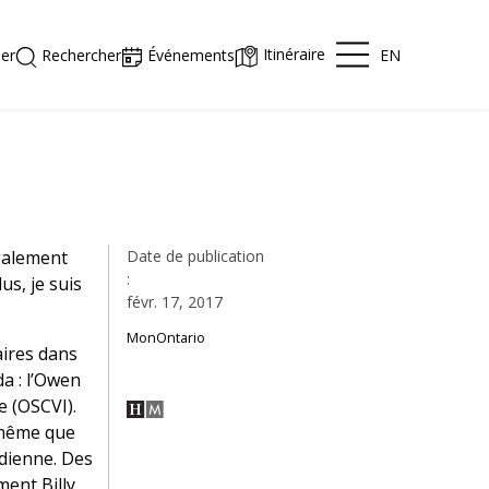
Itinéraire
EN
er
Rechercher
Événements
également
Date de publication
:
us, je suis
févr. 17, 2017
MonOntario
aires dans
a : l’Owen
e (OSCVI).
 même que
dienne. Des
ent Billy