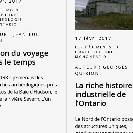
vr. 2017
TRIMOINE
CHTONE
HÉOLOGIE
NTARIO
UR :
JEAN-LUC
17 févr. 2017
N
LES BÂTIMENTS ET
don du voyage
L'ARCHITECTURE
MONONTARIO
s le temps
AUTEUR :
GEORGES
QUIRION
é 1982, je menais des
La riche histoire
ches archéologiques près
tes de la Baie d’Hudson, le
industrielle de
e la rivière Severn. L’un
l’Ontario
Le Nord de l’Ontario pos
des structures uniques,