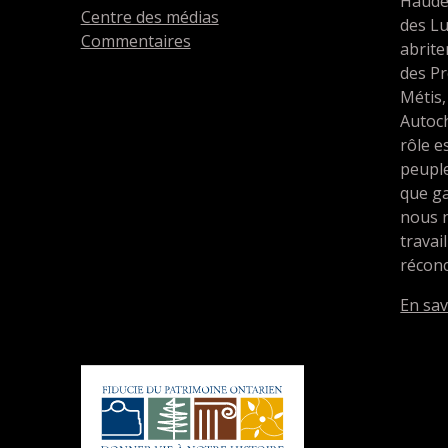
Haude
Centre des médias
des L
Commentaires
abrit
des Pr
Métis,
Autoc
rôle e
peupl
que ga
nous 
travai
réconc
En sav