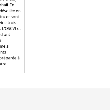
hail. En
 dévoilée en
ttu et sont
ine trois
s. L’OSCVI et
nd ont
e
me si
ants
 préparée à
otre