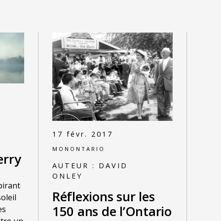
17 févr. 2017
MONONTARIO
erry
AUTEUR :
DAVID
ONLEY
pirant
Réflexions sur les
oleil
150 ans de l’Ontario
es
tre un