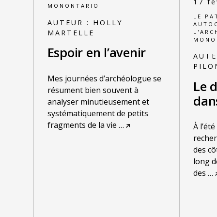
17 fé
MONONTARIO
LE PA
AUTEUR :
HOLLY
AUTO
L'ARC
MARTELLE
MONO
Espoir en l’avenir
AUTE
PILO
Mes journées d’archéologue se
Le 
résument bien souvent à
dan
analyser minutieusement et
systématiquement de petits
fragments de la vie
…
À l’ét
recher
des cô
long d
des
…