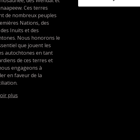
nosaunee, des Wendat et
unaapeew. Ces terres
ent de nombreux peuples
emières Nations, des
 des Inuits et des
htones. Nous honorons le
ssentiel que jouent les
es autochtones en tant
rdiens de ces terres et
nous engageons à
ller en faveur de la
iliation.
oir plus