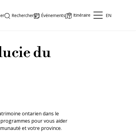
Itinéraire
EN
er
Rechercher
Événements
ducie du
atrimoine ontarien dans le
es programmes pour vous aider
ommunauté et votre province.