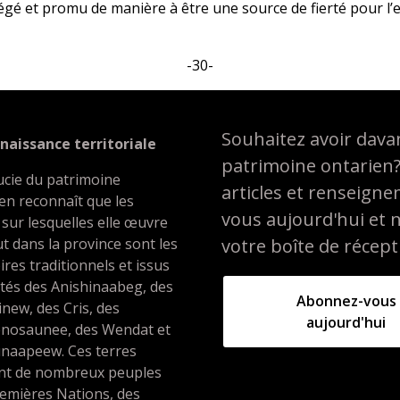
égé et promu de manière à être une source de fierté pour l
-30-
Souhaitez avoir davan
naissance territoriale
patrimoine ontarien
ucie du patrimoine
articles et renseign
en reconnaît que les
vous aujourd'hui et 
 sur lesquelles elle œuvre
t dans la province sont les
votre boîte de récept
oires traditionnels et issus
ités des Anishinaabeg, des
Abonnez-vous
inew, des Cris, des
aujourd'hui
nosaunee, des Wendat et
unaapeew. Ces terres
ent de nombreux peuples
emières Nations, des