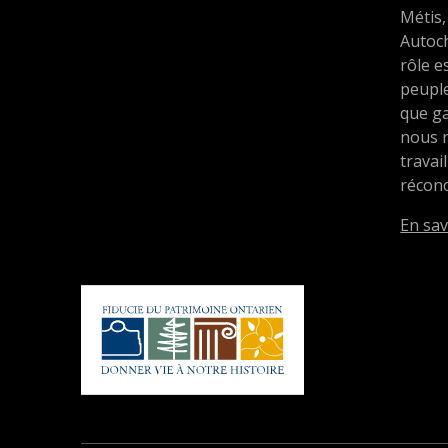
Métis,
Autoc
rôle e
peupl
que ga
nous 
travai
réconc
En sav