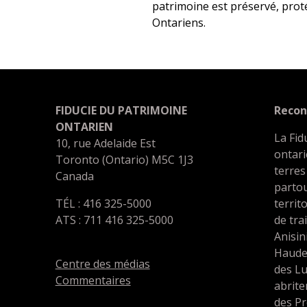
patrimoine est préservé, prot
Ontariens.
FIDUCIE DU PATRIMOINE
Recon
ONTARIEN
La Fid
10, rue Adelaide Est
ontari
Toronto (Ontario) M5C 1J3
terres
Canada
partou
TÉL : 416 325-5000
territ
ATS : 711 416 325-5000
de tra
Anisin
Haude
Centre des médias
des L
Commentaires
abrit
des Pr