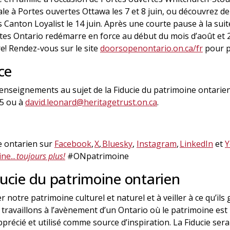
nale à Portes ouvertes Ottawa les 7 et 8 juin, ou découvrez de
 Canton Loyalist le 14 juin. Après une courte pause à la su
rtes Ontario redémarre en force au début du mois d’août e
bre! Rendez-vous sur le site
doorsopenontario.on.ca/fr
pour pl
ce
enseignements au sujet de la Fiducie du patrimoine ontarie
65 ou à
david.leonard@heritagetrust.on.ca
.
ne ontarien sur
Facebook
,
X
,
Bluesky
,
Instagram
,
LinkedIn
et
Y
ne...
toujours plus!
#ONpatrimoine
ducie du patrimoine ontarien
 notre patrimoine culturel et naturel et à veiller à ce qu’il
 travaillons à l’avènement d’un Ontario où le patrimoine es
pprécié et utilisé comme source d’inspiration. La Fiducie ser