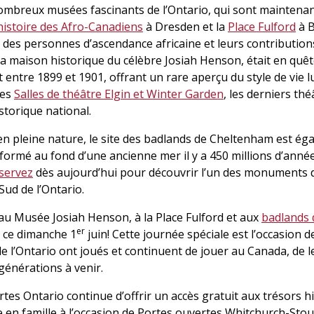
nombreux musées fascinants de l’Ontario, qui sont maintenan
histoire des Afro-Canadiens
à Dresden et la
Place Fulford
à B
des personnes d’ascendance africaine et leurs contributions à
 la maison historique du célèbre Josiah Henson, était en quête
 entre 1899 et 1901, offrant un rare aperçu du style de vie 
les
Salles de théâtre Elgin et Winter Garden
, les derniers th
storique national.
en pleine nature, le site des badlands de Cheltenham est ég
rmé au fond d’une ancienne mer il y a 450 millions d’années,
servez
dès aujourd’hui pour découvrir l’un des monuments d
ud de l’Ontario.
n au Musée Josiah Henson, à la Place Fulford et aux
badlands
er
, ce dimanche 1
juin! Cette journée spéciale est l’occasion d
e l’Ontario ont joués et continuent de jouer au Canada, de le
générations à venir.
s Ontario continue d’offrir un accès gratuit aux trésors his
e en famille à l’occasion de Portes ouvertes Whitchurch-Stouff