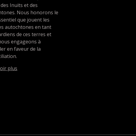
 des Inuits et des
htones. Nous honorons le
ssentiel que jouent les
es autochtones en tant
rdiens de ces terres et
nous engageons à
ller en faveur de la
iliation.
oir plus