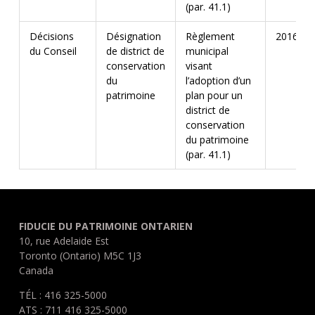
(par. 41.1)
Décisions
Désignation
Règlement
2016-17
du Conseil
de district de
municipal
conservation
visant
du
l’adoption d’un
patrimoine
plan pour un
district de
conservation
du patrimoine
(par. 41.1)
FIDUCIE DU PATRIMOINE ONTARIEN
10, rue Adelaide Est
Toronto (Ontario) M5C 1J3
Canada
TÉL : 416 325-5000
ATS : 711 416 325-5000