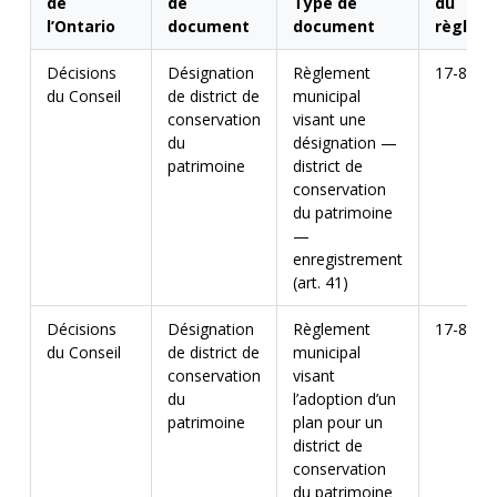
de
de
Type de
du
l’Ontario
document
document
règlem
Décisions
Désignation
Règlement
17-80
du Conseil
de district de
municipal
conservation
visant une
du
désignation —
patrimoine
district de
conservation
du patrimoine
—
enregistrement
(art. 41)
Décisions
Désignation
Règlement
17-80
du Conseil
de district de
municipal
conservation
visant
du
l’adoption d’un
patrimoine
plan pour un
district de
conservation
du patrimoine