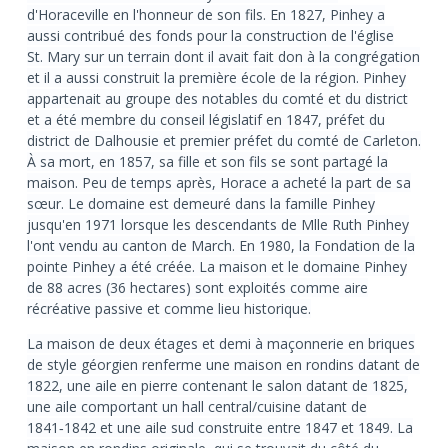
d'Horaceville en l'honneur de son fils. En 1827, Pinhey a
aussi contribué des fonds pour la construction de l'église
St. Mary sur un terrain dont il avait fait don à la congrégation
et il a aussi construit la première école de la région. Pinhey
appartenait au groupe des notables du comté et du district
et a été membre du conseil législatif en 1847, préfet du
district de Dalhousie et premier préfet du comté de Carleton.
À sa mort, en 1857, sa fille et son fils se sont partagé la
maison. Peu de temps après, Horace a acheté la part de sa
sœur. Le domaine est demeuré dans la famille Pinhey
jusqu'en 1971 lorsque les descendants de Mlle Ruth Pinhey
l'ont vendu au canton de March. En 1980, la Fondation de la
pointe Pinhey a été créée. La maison et le domaine Pinhey
de 88 acres (36 hectares) sont exploités comme aire
récréative passive et comme lieu historique.
La maison de deux étages et demi à maçonnerie en briques
de style géorgien renferme une maison en rondins datant de
1822, une aile en pierre contenant le salon datant de 1825,
une aile comportant un hall central/cuisine datant de
1841‑1842 et une aile sud construite entre 1847 et 1849. La