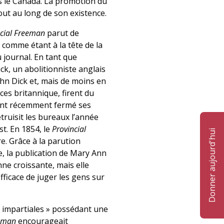
rs le Canada. La promotion du
ut au long de son existence.
ncial Freeman
parut de
comme étant à la tête de la
 journal. En tant que
ick, un abolitionniste anglais
ohn Dick et, mais de moins en
ces britannique, firent du
ant récemment fermé ses
truisit les bureaux l’année
t. En 1854, le
Provincial
Donner aujourd'hui
re. Grâce à la parution
e, la publication de Mary Ann
ne croissante, mais elle
ficace de juger les gens sur
 impartiales » possédant une
eeman
encourageait