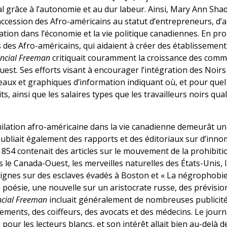
l grâce à l’autonomie et au dur labeur. Ainsi, Mary Ann Shad
accession des Afro-américains au statut d’entrepreneurs, d’a
tion dans l’économie et la vie politique canadiennes. En proi
des Afro-américains, qui aidaient à créer des établissements
incial Freeman
critiquait couramment la croissance des comm
est. Ses efforts visant à encourager l’intégration des Noirs
aux et graphiques d’information indiquant où, et pour quel p
, ainsi que les salaires types que les travailleurs noirs quali
imilation afro-américaine dans la vie canadienne demeurât 
ubliait également des rapports et des éditoriaux sur d’inno
854 contenait des articles sur le mouvement de la prohibitio
 le Canada-Ouest, les merveilles naturelles des États-Unis, l
ignes sur des esclaves évadés à Boston et « La négrophobie 
poésie, une nouvelle sur un aristocrate russe, des prévisi
ncial Freeman
incluait généralement de nombreuses publicité
tements, des coiffeurs, des avocats et des médecins. Le journ
our les lecteurs blancs, et son intérêt allait bien au-delà des