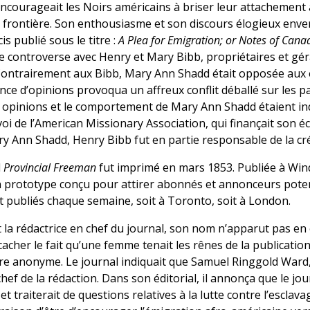
courageait les Noirs américains à briser leur attachement 
 frontière. Son enthousiasme et son discours élogieux enver
s publié sous le titre :
A Plea for Emigration; or Notes of Can
controverse avec Henry et Mary Bibb, propriétaires et gér
 Contrairement aux Bibb, Mary Ann Shadd était opposée aux 
ence d’opinions provoqua un affreux conflit déballé sur les p
s opinions et le comportement de Mary Ann Shadd étaient i
i de l’American Missionary Association, qui finançait son éc
y Ann Shadd, Henry Bibb fut en partie responsable de la c
l
Provincial Freeman
fut imprimé en mars 1853. Publiée à Win
un prototype conçu pour attirer abonnés et annonceurs poten
nt publiés chaque semaine, soit à Toronto, soit à London.
la rédactrice en chef du journal, son nom n’apparut pas en 
acher le fait qu’une femme tenait les rênes de la publication,
e anonyme. Le journal indiquait que Samuel Ringgold Ward, 
hef de la rédaction. Dans son éditorial, il annonça que le jo
t traiterait de questions relatives à la lutte contre l’esclavag