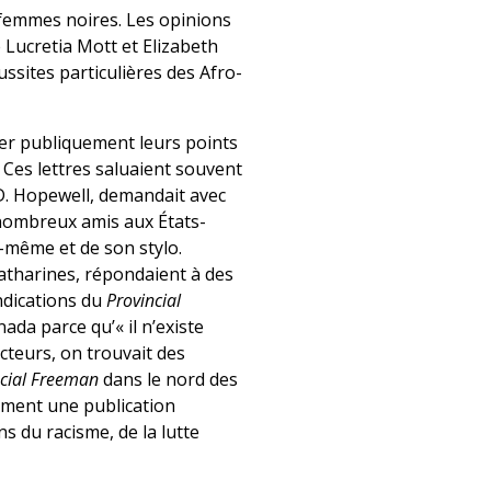
 femmes noires. Les opinions
e Lucretia Mott et Elizabeth
ssites particulières des Afro-
mer publiquement leurs points
. Ces lettres saluaient souvent
. Hopewell, demandait avec
nombreux amis aux États-
e-même et de son stylo.
Catharines, répondaient à des
endications du
Provincial
ada parce qu’« il n’existe
cteurs, on trouvait des
ncial Freeman
dans le nord des
lement une publication
s du racisme, de la lutte