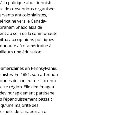
 la politique abolitionniste.
rie de conventions organisées
1
ervents anticolonialistes,
méricaine vers le Canada-
 Abraham Shadd aida de
uent au sein de la communauté
itua aux opinions politiques
mmunauté afro-américaine à
ailleurs une éducation
o-américaines en Pennsylvanie,
nnistes. En 1851, son attention
ersonnes de couleur de Toronto
 cette région. Elle déménagea
 devint rapidement partisane
rs l’épanouissement passait
s qu’une majorité des
ernelle de la nation afro-