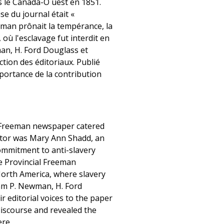
s le Canada-O uest en 1851.
e du journal était «
eeman prônait la tempérance, la
où l'esclavage fut interdit en
an, H. Ford Douglass et
ction des éditoriaux. Publié
mportance de la contribution
al Freeman newspaper catered
editor was Mary Ann Shadd, an
ommitment to anti-slavery
he Provincial Freeman
orth America, where slavery
iam P. Newman, H. Ford
r editorial voices to the paper
 discourse and revealed the
ere.