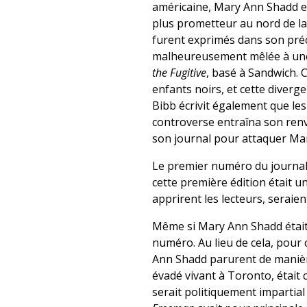
américaine, Mary Ann Shadd en
plus prometteur au nord de la
furent exprimés dans son préci
malheureusement mêlée à une 
the Fugitive
, basé à Sandwich.
enfants noirs, et cette diverg
Bibb écrivit également que le
controverse entraîna son renvo
son journal pour attaquer Mar
Le premier numéro du journa
cette première édition était 
apprirent les lecteurs, seraie
Même si Mary Ann Shadd était 
numéro. Au lieu de cela, pour c
Ann Shadd parurent de manièr
évadé vivant à Toronto, était c
serait politiquement impartial e