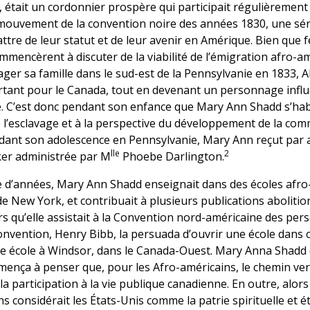
 était un cordonnier prospère qui participait régulièrement à
du mouvement de la convention noire des années 1830, une sé
ttre de leur statut et de leur avenir en Amérique. Bien que f
mencèrent à discuter de la viabilité de l’émigration afro-a
ager sa famille dans le sud-est de la Pennsylvanie en 1833,
tant pour le Canada, tout en devenant un personnage infl
ie. C’est donc pendant son enfance que Mary Ann Shadd s’hab
 l’esclavage et à la perspective du développement de la co
endant son adolescence en Pennsylvanie, Mary Ann reçut par 
lle
2
ker administrée par M
Phoebe Darlington.
ne d’années, Mary Ann Shadd enseignait dans des écoles afr
 de New York, et contribuait à plusieurs publications abolitio
ors qu’elle assistait à la Convention nord-américaine des p
convention, Henry Bibb, la persuada d’ouvrir une école dans
ne école à Windsor, dans le Canada-Ouest. Mary Anna Shadd
mença à penser que, pour les Afro-américains, le chemin ve
la participation à la vie publique canadienne. En outre, alor
s considérait les États-Unis comme la patrie spirituelle et ét