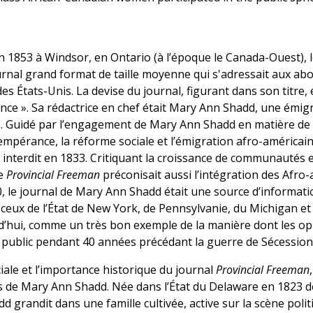
n 1853 à Windsor, en Ontario (à l’époque le Canada-Ouest), 
rnal grand format de taille moyenne qui s'adressait aux abo
s États-Unis. La devise du journal, figurant dans son titre, 
ance ». Sa rédactrice en chef était Mary Ann Shadd, une émig
 Guidé par l’engagement de Mary Ann Shadd en matière de lu
empérance, la réforme sociale et l’émigration afro-américai
t interdit en 1833. Critiquant la croissance de communautés
le
Provincial Freeman
préconisait aussi l’intégration des Afro-
 le journal de Mary Ann Shadd était une source d’informatio
eux de l’État de New York, de Pennsylvanie, du Michigan et de
d’hui, comme un très bon exemple de la manière dont les o
public pendant 40 années précédant la guerre de Sécession
ciale et l’importance historique du journal
Provincial Freeman
es de Mary Ann Shadd. Née dans l’État du Delaware en 1823 de
 grandit dans une famille cultivée, active sur la scène politi