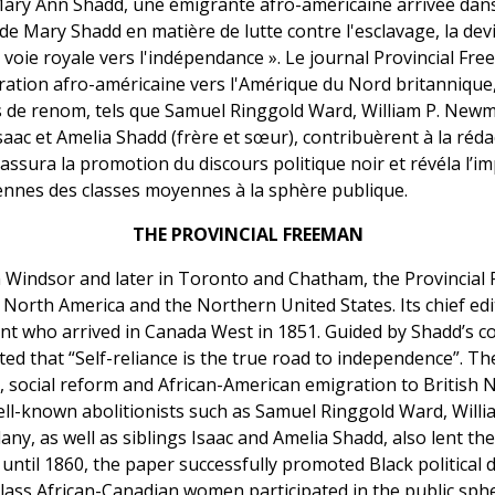
 Mary Ann Shadd, une émigrante afro-américaine arrivée dan
e Mary Shadd en matière de lutte contre l'esclavage, la devis
 voie royale vers l'indépendance ». Le journal Provincial Fr
ration afro-américaine vers l'Amérique du Nord britannique, 
s de renom, tels que Samuel Ringgold Ward, William P. Newm
saac et Amelia Shadd (frère et sœur), contribuèrent à la réda
 assura la promotion du discours politique noir et révéla l’i
nnes des classes moyennes à la sphère publique.
THE PROVINCIAL FREEMAN
in Windsor and later in Toronto and Chatham, the Provinci
ish North America and the Northern United States. Its chief 
nt who arrived in Canada West in 1851. Guided by Shadd’s c
ted that “Self-reliance is the true road to independence”. T
social reform and African-American emigration to British N
ll-known abolitionists such as Samuel Ringgold Ward, Will
y, as well as siblings Isaac and Amelia Shadd, also lent thei
 until 1860, the paper successfully promoted Black political
lass African-Canadian women participated in the public sph