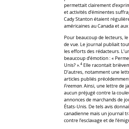
permettait clairement d’expri
et activités d’éminentes suffr
Cady Stanton étaient régulièr
américaines au Canada et aux 
Pour beaucoup de lecteurs, l
de vue. Le journal publiait tou
les efforts des rédacteurs. L’
beaucoup d’émotion : « Perme
4
Unis? ».
Elle racontait brièvem
D’autres, notamment une lettr
articles publiés précédemment.
Freeman
. Ainsi, une lettre de
aucun préjugé contre la couleu
annonces de marchands de jo
États-Unis. De tels avis donna
canadienne mais un journal tra
contre l’esclavage et de l’émig