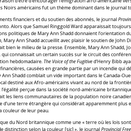
 raison d’être d’encourager l’émigration afro-américaine ve
Noirs américains fut un thème dominant dans le journal to
ments financiers et du soutien des abonnés, le journal
Provi
to. Alors que Samuel Ringgold Ward apparaissait toujours 
tions politiques de Mary Ann Shadd donnaient l’orientation du
n
, Mary Ann Shadd accueillit avec plaisir le soutien de John D
it bien le milieu de la presse. Ensemble, Mary Ann Shadd, J
ui connaissait un certain succès sur le circuit des conféren
tion hebdomadaire.
The Voice of the Fugitive
d’Henry Bibb ay
s financières, causées en grande partie par un incendie qui dé
y Ann Shadd comblait un vide important dans le Canada-Oues
local destiné aux Afro-américains vivant au nord de la frontiè
t l’égalité perçue dans la société nord-américaine britanniqu
t les liens communautaires de la population noire canadien
se d’une terre étrangère qui considérait apparemment plus ef
la couleur de leur peau.
que du Nord britannique comme une « terre où les lois sont
 distinction selon la couleur [sic] », le journal
Provincial Fr