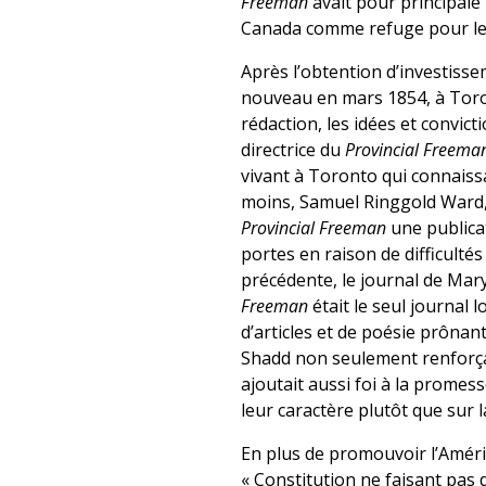
Freeman
avait pour principale
Canada comme refuge pour les 
Après l’obtention d’investisse
nouveau en mars 1854, à Toron
rédaction, les idées et convic
directrice du
Provincial Freema
vivant à Toronto qui connaissa
moins, Samuel Ringgold Ward, q
Provincial Freeman
une publica
portes en raison de difficulté
précédente, le journal de Mar
Freeman
était le seul journal 
d’articles et de poésie prônan
Shadd non seulement renforçai
ajoutait aussi foi à la promes
leur caractère plutôt que sur 
En plus de promouvoir l’Améri
« Constitution ne faisant pas de