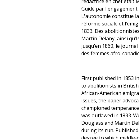
rédactrice en chef était
Guidé par l'engagement d
L'autonomie constitue la
réforme sociale et l’émig
1833. Des abolitionniste
Martin Delany, ainsi qu’I
jusqu’en 1860, le journal
des femmes afro-canadie
First published in 1853 
to abolitionists in Brit
African-American emigra
issues, the paper advoca
championed temperance, 
was outlawed in 1833. We
Douglass and Martin Delan
during its run. Published
degree to which middle-c