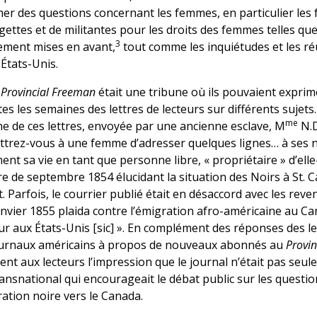
mer des questions concernant les femmes, en particulier les
agettes et de militantes pour les droits des femmes telles qu
3
ement mises en avant,
tout comme les inquiétudes et les réu
États-Unis.
e
Provincial Freeman
était une tribune où ils pouvaient expri
tes les semaines des lettres de lecteurs sur différents sujets
me
une de ces lettres, envoyée par une ancienne esclave, M
N.D
ttrez-vous à une femme d’adresser quelques lignes… à ses 
ent sa vie en tant que personne libre, « propriétaire » d’ell
e de septembre 1854 élucidant la situation des Noirs à St. 
 Parfois, le courrier publié était en désaccord avec les rev
 janvier 1855 plaida contre l’émigration afro-américaine au Can
r aux États-Unis [sic] ». En complément des réponses des le
urnaux américains à propos de nouveaux abonnés au
Provi
ient aux lecteurs l’impression que le journal n’était pas seu
nsnational qui encourageait le débat public sur les question
ration noire vers le Canada.