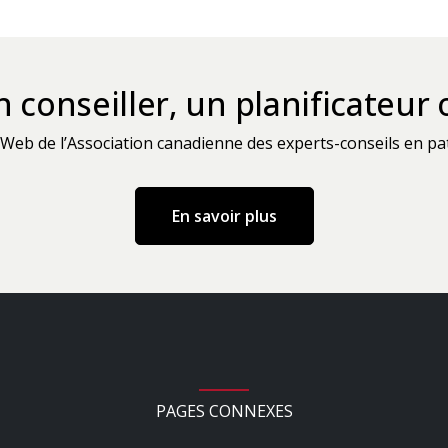
 conseiller, un planificateu
e Web de l’Association canadienne des experts-conseils en pa
Besoin de trouver
En savoir plus
: En savoir plus
PAGES CONNEXES