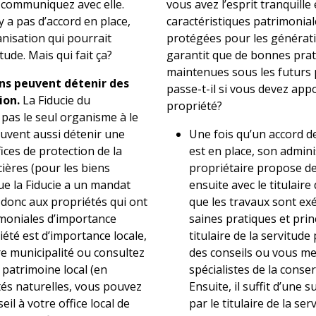
, communiquez avec elle.
vous avez l’esprit tranquille
’y a pas d’accord en place,
caractéristiques patrimonial
nisation qui pourrait
protégées pour les génératio
tude. Mais qui fait ça?
garantit que de bonnes prat
maintenues sous les futurs 
ns peuvent détenir des
passe-t-il si vous devez app
ion.
La Fiducie du
propriété?
 pas le seul organisme à le
euvent aussi détenir une
Une fois qu’un accord d
fices de protection de la
est en place, son admini
cières (pour les biens
propriétaire propose des
ue la Fiducie a un mandat
ensuite avec le titulaire
se donc aux propriétés qui ont
que les travaux sont e
imoniales d’importance
saines pratiques et prin
iété est d’importance locale,
titulaire de la servitud
e municipalité ou consultez
des conseils ou vous me
 patrimoine local (en
spécialistes de la conse
tés naturelles, vous pouvez
Ensuite, il suffit d’une 
l à votre office local de
par le titulaire de la se