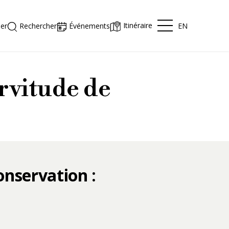
Itinéraire
EN
er
Rechercher
Événements
rvitude de
onservation :
sur les servitudes de conserva