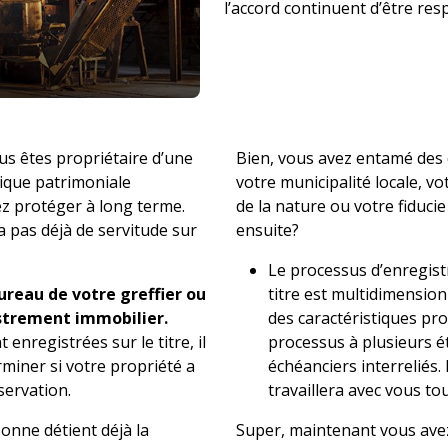
l’accord continuent d’être res
s êtes propriétaire d’une
Bien, vous avez entamé des d
tique patrimoniale
votre municipalité locale, vo
ez protéger à long terme.
de la nature ou votre fiducie
a pas déjà de servitude sur
ensuite?
Le processus d’enregist
reau de votre greffier ou
titre est multidimension
istrement immobilier.
des caractéristiques prot
enregistrées sur le titre, il
processus à plusieurs 
erminer si votre propriété a
échéanciers interreliés. 
servation.
travaillera avec vous to
onne détient déjà la
Super, maintenant vous avez