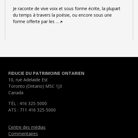
Je raconte de vive voix et sous forme écrite, la plupart
du temps à travers la poésie, ou encore sous une
forme offerte par les
…
FIDUCIE DU PATRIMOINE ONTARIEN
10, rue Adelaide Est
Toronto (Ontario) M5C 1J3
Canada
TÉL : 416 325-5000
ATS : 711 416 325-5000
Centre des médias
Commentaires