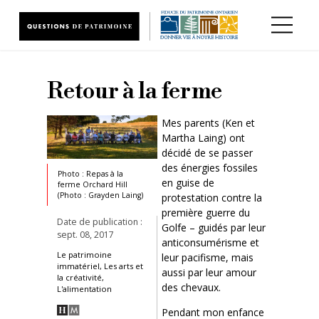
Aller au contenu principal
Retour à la ferme
Mes parents (Ken et
Martha Laing) ont
décidé de se passer
des énergies fossiles
Photo : Repas à la
en guise de
ferme Orchard Hill
(Photo : Grayden Laing)
protestation contre la
première guerre du
Date de publication :
Golfe – guidés par leur
sept. 08, 2017
anticonsumérisme et
Le patrimoine
leur pacifisme, mais
immatériel, Les arts et
aussi par leur amour
la créativité,
des chevaux.
L'alimentation
Pendant mon enfance