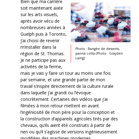
Bien que ma carrière
soit maintenant axée
sur les arts visuels,
après avoir vécu de
nombreuses années à
Guelph puis à Toronto,
j’ai choisi de revenir
m’installer dans la
Photo : Rangée de desserts,
région de St. Thomas.
panna cotta (Photo : Grayden
Laing)
Je ne participe pas aux
activités de la ferme,
mais je vais y faire un tour au moins une fois
par semaine, et une grande partie de mon
travail s’inspire directement de la culture rurale
dans laquelle j’ai grandi ou l’évoque
concrètement. Certaines des vidéos que j’ai
filmées à mon retour mettent en avant
l’ingéniosité de mon père pour la conception et
la construction d’appareils agricoles tirés par des
chevaux, qu’ils aient été construits à partir de
rien ou qu’il s’agisse de versions ingénieusement
modifiées des machines modernes.