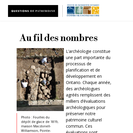
Aller au contenu principal
Au fil des nombres
L’archéologie constitue
une part importante du
processus de
planification et de
développement en
Ontario. Chaque année,
des archéologues
agréés remplissent des
milliers d’évaluations
archéologiques pour
préserver notre
Photo : Fouilles du
patrimoine culturel
dépôt de glace de 1819,
commun. Ces
maison Macdonell-
Williamson, Pointe-
évaluations sont