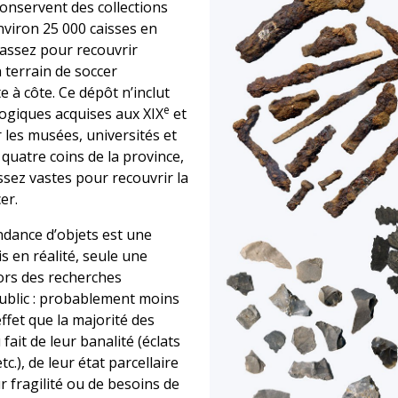
onservent des collections
nviron 25 000 caisses en
 assez pour recouvrir
 terrain de soccer
e à côte. Ce dépôt n’inclut
e
logiques acquises aux XIX
et
 les musées, universités et
 quatre coins de la province,
ssez vastes pour recouvrir la
er.
ndance d’objets est une
 en réalité, seule une
lors des recherches
ublic : probablement moins
ffet que la majorité des
fait de leur banalité (éclats
tc.), de leur état parcellaire
ur fragilité ou de besoins de