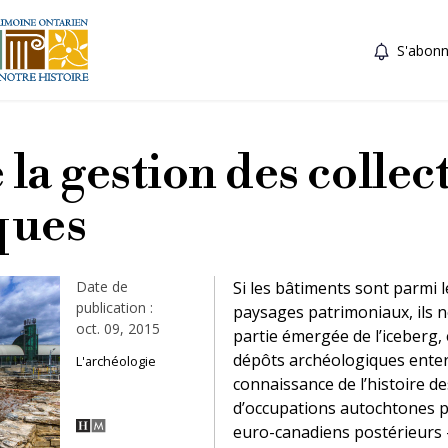
S'abonn
 la gestion des collec
ques
Date de
Si les bâtiments sont parmi l
publication :
paysages patrimoniaux, ils 
oct. 09, 2015
partie émergée de l’iceberg,
dépôts archéologiques enterr
L'archéologie
connaissance de l’histoire des
d’occupations autochtones 
euro-canadiens postérieurs –