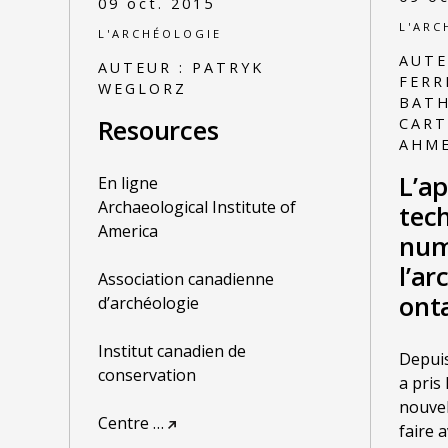
09 oct. 2015
L'ARC
L'ARCHÉOLOGIE
AUTE
AUTEUR :
PATRYK
FERR
WEGLORZ
BATH
Resources
CART
AHM
L’a
En ligne
Archaeological Institute of
tec
America
num
l’ar
Association canadienne
ont
d’archéologie
Institut canadien de
Depuis
conservation
a pris
nouvel
Centre
…
faire 