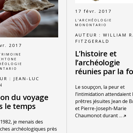
17 févr. 2017
L'ARCHÉOLOGIE
MONONTARIO
AUTEUR :
WILLIAM R
FITZGERALD
vr. 2017
L’histoire et
TRIMOINE
CHTONE
l’archéologie
HÉOLOGIE
réunies par la fo
NTARIO
UR :
JEAN-LUC
N
Le soupçon, la peur et
l’intimidation attendaient 
don du voyage
prêtres jésuites Jean de 
s le temps
et Pierre-Joseph-Marie
Chaumonot durant
…
é 1982, je menais des
ches archéologiques près