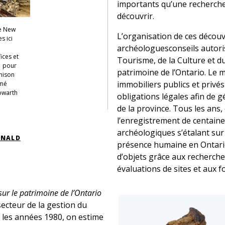
importants qu’une recherch
découvrir.
te New
L’organisation de ces découv
s ici
archéologuesconseils autoris
ices et
Tourisme, de la Culture et du
1 pour
patrimoine de l’Ontario. Le 
rnison
immobiliers publics et privé
mmé
Howarth
obligations légales afin de 
de la province. Tous les ans, 
l’enregistrement de centain
archéologiques s’étalant sur
ONALD
présence humaine en Ontario,
d’objets grâce aux recherch
évaluations de sites et aux 
sur le patrimoine de l’Ontario
ecteur de la gestion du
 les années 1980, on estime