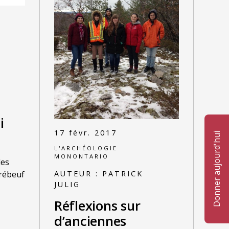
.
i
17 févr. 2017
Donner aujourd'hui
L'ARCHÉOLOGIE
MONONTARIO
les
AUTEUR :
PATRICK
Brébeuf
JULIG
Réflexions sur
d’anciennes