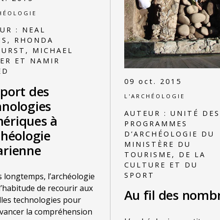
HÉOLOGIE
UR :
NEAL
IS, RHONDA
URST, MICHAEL
ER ET NAMIR
ED
09 oct. 2015
pport des
L'ARCHÉOLOGIE
hnologies
AUTEUR :
UNITÉ DES
ériques à
PROGRAMMES
chéologie
D’ARCHÉOLOGIE DU
MINISTÈRE DU
arienne
TOURISME, DE LA
CULTURE ET DU
SPORT
 longtemps, l’archéologie
 l’habitude de recourir aux
Au fil des nomb
les technologies pour
avancer la compréhension