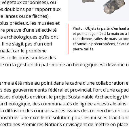
s végétaux carbonisés), ou
des doublons par rapport aux
 lances ou de flèches).
 plus précieux, les musées et
Photo : Objets (à partir d’en haut à
ire preuve d’une sélectivité
et pointe façonnés à la main ou à l
ns archéologiques qu’ils ont
canadienne, rafles de maïs carbon
 Il ne s’agit pas d’un défi
céramique préeuropéens, éclats d
pierre taillée.
nada, car le problème
des collections soulève des
e où la gestion du patrimoine archéologique est devenue u
erme a été mise au point dans le cadre d’une collaboration e
 des gouvernements fédéral et provincial. Fort d’une capa
caisses d’objets environ, le projet Sustainable Archaeology (A
archéologique, des communautés de lignée ancestrale ainsi
t la diffusion des connaissances issues des recherches en cours
onstituer une excellente solution pour les musées tradition
 certaines Premières Nations envisagent de mettre en place d