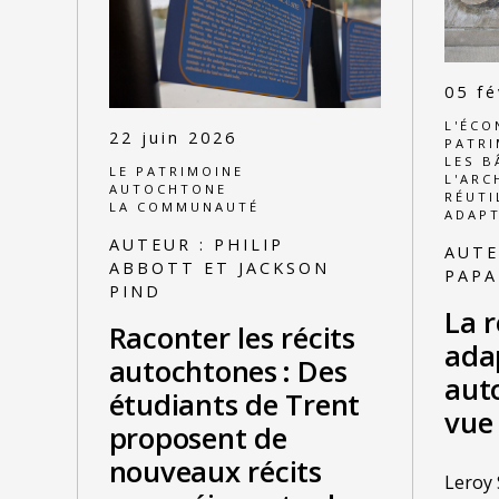
05 fé
L'ÉCO
22 juin 2026
PATRI
LES B
LE PATRIMOINE
L'ARC
AUTOCHTONE
RÉUTI
LA COMMUNAUTÉ
ADAPT
AUTEUR :
PHILIP
AUTE
ABBOTT ET JACKSON
PAP
PIND
La r
Raconter les récits
adap
autochtones : Des
aut
étudiants de Trent
vue 
proposent de
nouveaux récits
Leroy 