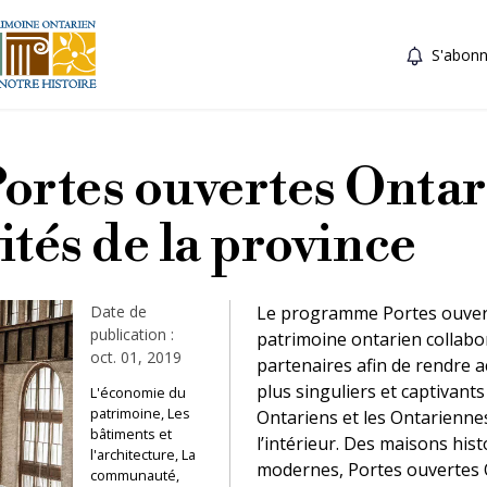
S'abonn
rtes ouvertes Ontar
vités de la province
Date de
Le programme Portes ouverte
publication :
patrimoine ontarien collabor
oct. 01, 2019
partenaires afin de rendre ac
plus singuliers et captivants
L'économie du
patrimoine, Les
Ontariens et les Ontariennes
bâtiments et
l’intérieur. Des maisons his
l'architecture, La
modernes, Portes ouvertes O
communauté,