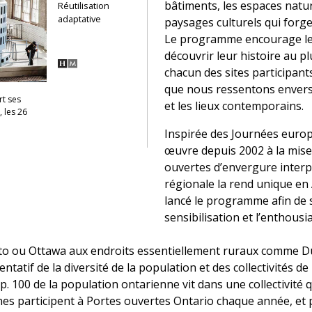
bâtiments, les espaces nature
Réutilisation
adaptative
paysages culturels qui forgent
Le programme encourage les
découvrir leur histoire au pl
chacun des sites participants
que nous ressentons envers
rt ses
et les lieux contemporains.
 les 26
Inspirée des Journées europ
œuvre depuis 2002 à la mise
ouvertes d’envergure interp
régionale la rend unique en
lancé le programme afin de su
sensibilisation et l’enthous
o ou Ottawa aux endroits essentiellement ruraux comme Du
atif de la diversité de la population et des collectivités de l
 100 de la population ontarienne vit dans une collectivité qu
es participent à Portes ouvertes Ontario chaque année, et 