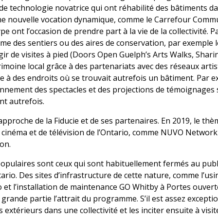
e technologie novatrice qui ont réhabilité des bâtiments da
 une nouvelle vocation dynamique, comme le Carrefour Commu
e ont l’occasion de prendre part à la vie de la collectivité. Pa
me des sentiers ou des aires de conservation, par exemple 
agir de visites à pied (Doors Open Guelph’s Arts Walks, Sharing
trimoine local grâce à des partenariats avec des réseaux artis
 à des endroits où se trouvait autrefois un bâtiment. Par 
nnement des spectacles et des projections de témoignages s
nt autrefois.
pproche de la Fiducie et de ses partenaires. En 2019, le th
de cinéma et de télévision de l’Ontario, comme NUVO Network
on.
 populaires sont ceux qui sont habituellement fermés au pub
rio. Des sites d’infrastructure de cette nature, comme l’usin
 et l’installation de maintenance GO Whitby à Portes ouvert
rande partie l’attrait du programme. S’il est assez excepti
 extérieurs dans une collectivité et les inciter ensuite à visit