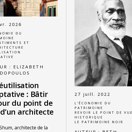
vr. 2026
NOMIE DU
MOINE
ÂTIMENTS ET
HITECTURE
LISATION
ATIVE
UR :
ELIZABETH
ADOPOULOS
éutilisation
tative : Bâtir
27 juill. 2022
our du point de
L'ÉCONOMIE DU
PATRIMOINE
d’un architecte
REVOIR LE POINT DE VU
HISTORIQUE
LE PATRIMOINE NOIR
Shum, architecte de la
AUTEUR :
BETH