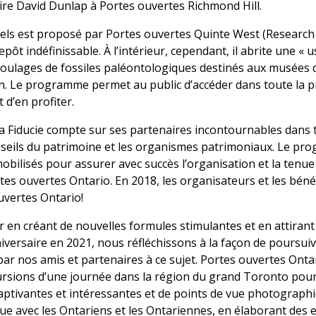
oire David Dunlap à Portes ouvertes Richmond Hill.
nnels est proposé par Portes ouvertes Quinte West (Research 
repôt indéfinissable. À l’intérieur, cependant, il abrite une «
ages de fossiles paléontologiques destinés aux musées d’
. Le programme permet au public d’accéder dans toute la pro
 d’en profiter.
 Fiducie compte sur ses partenaires incontournables dans to
conseils du patrimoine et les organismes patrimoniaux. Le 
bilisés pour assurer avec succès l’organisation et la tenue
rtes ouvertes Ontario. En 2018, les organisateurs et les bén
uvertes Ontario!
en créant de nouvelles formules stimulantes et en attirant
versaire en 2021, nous réfléchissons à la façon de poursuiv
ar nos amis et partenaires à ce sujet. Portes ouvertes Onta
cursions d’une journée dans la région du grand Toronto pour 
captivantes et intéressantes et de points de vue photographi
 avec les Ontariens et les Ontariennes, en élaborant des e