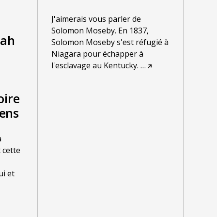
J'aimerais vous parler de
Solomon Moseby. En 1837,
iah
Solomon Moseby s'est réfugié à
Niagara pour échapper à
l'esclavage au Kentucky.
…
oire
ens
a
 cette
ui et