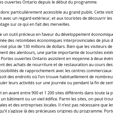
es ouvertes Ontario depuis le début du programme.
onc particulièrement accessible au grand public. Cette visit
 avec un regard extérieur, et aux touristes de découvrir les d
age sur ce qui en fait des merveilles.
e un outil précieux en faveur du développement économique d
 des retombées économiques interprovinciales de plus de 
pensé plus de 130 millions de dollars. Bien que les visiteurs
ent des alentours, une partie importante de touristes extér
ts Portes ouvertes Ontario assistent en moyenne à deux év
ment des achats de nourriture et de restauration au cours d
 possibilités de rapprochement avec les centres commerciaux 
e, soit des endroits où l’on trouve habituellement de nombreu
uler leurs activités sur une journée ou pendant la fin de sem
n avant entre 900 et 1 200 sites différents dans toute la pr
un bâtiment ou un vieil édifice. Parmi les sites, on peut tro
les et des entreprises locales. Il n’est pas nécessaire que les
 qu’il s’agisse là des précieuses origines du programme. Po