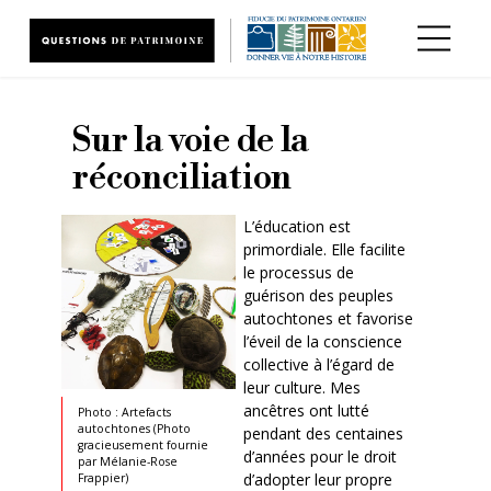
Aller au contenu principal
Sur la voie de la
réconciliation
L’éducation est
primordiale. Elle facilite
le processus de
guérison des peuples
autochtones et favorise
l’éveil de la conscience
collective à l’égard de
leur culture. Mes
ancêtres ont lutté
Photo : Artefacts
autochtones (Photo
pendant des centaines
gracieusement fournie
d’années pour le droit
par Mélanie-Rose
d’adopter leur propre
Frappier)