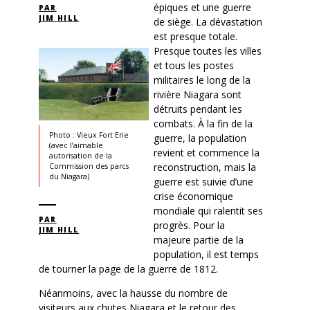
épiques et une guerre
PAR
JIM HILL
de siège. La dévastation
est presque totale.
Presque toutes les villes
et tous les postes
militaires le long de la
rivière Niagara sont
détruits pendant les
combats. À la fin de la
Photo : Vieux Fort Erie
guerre, la population
(avec l’aimable
revient et commence la
autorisation de la
reconstruction, mais la
Commission des parcs
du Niagara)
guerre est suivie d’une
crise économique
mondiale qui ralentit ses
PAR
progrès. Pour la
JIM HILL
majeure partie de la
population, il est temps
de tourner la page de la guerre de 1812.
Néanmoins, avec la hausse du nombre de
visiteurs aux chutes Niagara et le retour des