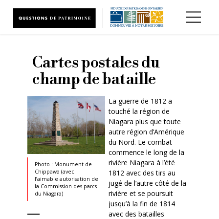
Aller au contenu principal
Cartes postales du
champ de bataille
La guerre de 1812 a
touché la région de
Niagara plus que toute
autre région d’Amérique
du Nord. Le combat
commence le long de la
rivière Niagara à l’été
Photo : Monument de
1812 avec des tirs au
Chippawa (avec
l’aimable autorisation de
jugé de l’autre côté de la
la Commission des parcs
rivière et se poursuit
du Niagara)
jusqu’à la fin de 1814
avec des batailles