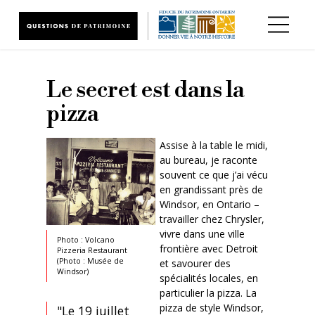
Aller au contenu principal
Le secret est dans la
pizza
Assise à la table le midi,
au bureau, je raconte
souvent ce que j’ai vécu
en grandissant près de
Windsor, en Ontario –
travailler chez Chrysler,
vivre dans une ville
Photo : Volcano
frontière avec Detroit
Pizzeria Restaurant
(Photo : Musée de
et savourer des
Windsor)
spécialités locales, en
particulier la pizza. La
pizza de style Windsor,
"Le 19 juillet