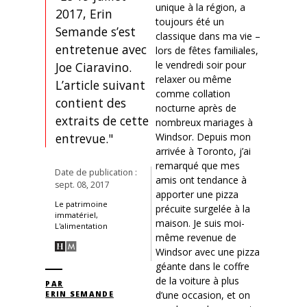
unique à la région, a
2017, Erin
toujours été un
Semande s’est
classique dans ma vie –
entretenue avec
lors de fêtes familiales,
le vendredi soir pour
Joe Ciaravino.
relaxer ou même
L’article suivant
comme collation
contient des
nocturne après de
extraits de cette
nombreux mariages à
Windsor. Depuis mon
entrevue."
arrivée à Toronto, j’ai
remarqué que mes
Date de publication :
amis ont tendance à
sept. 08, 2017
apporter une pizza
Le patrimoine
précuite surgelée à la
immatériel,
maison. Je suis moi-
L'alimentation
même revenue de
Windsor avec une pizza
géante dans le coffre
de la voiture à plus
PAR
d’une occasion, et on
ERIN SEMANDE