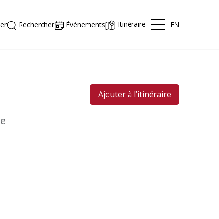
Itinéraire
EN
er
Rechercher
Événements
Ajouter à l’itinéraire
ne
e