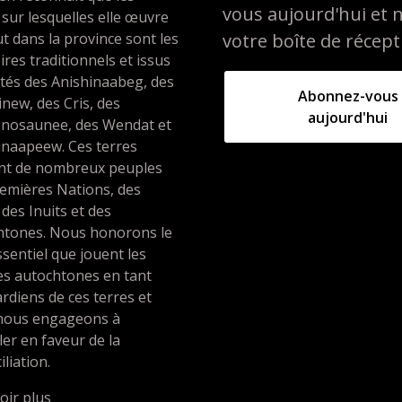
vous aujourd'hui et 
 sur lesquelles elle œuvre
t dans la province sont les
votre boîte de récept
oires traditionnels et issus
ités des Anishinaabeg, des
Abonnez-vous
inew, des Cris, des
aujourd'hui
nosaunee, des Wendat et
unaapeew. Ces terres
ent de nombreux peuples
emières Nations, des
 des Inuits et des
htones. Nous honorons le
ssentiel que jouent les
es autochtones en tant
rdiens de ces terres et
nous engageons à
ller en faveur de la
iliation.
oir plus