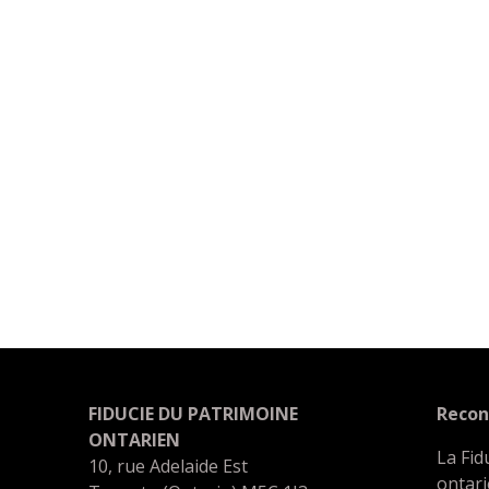
FIDUCIE DU PATRIMOINE
Recon
ONTARIEN
La Fid
10, rue Adelaide Est
ontari