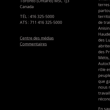
Toronto (Ontario) M5C 1J3
terres
Canada
partou
TÉL : 416 325-5000
territ
ATS : 711 416 325-5000
de tra
Anisin
Haude
Centre des médias
des L
Commentaires
abrit
des Pr
Métis,
Autoc
rôle e
peupl
que ga
nous 
travai
réconc
En sav