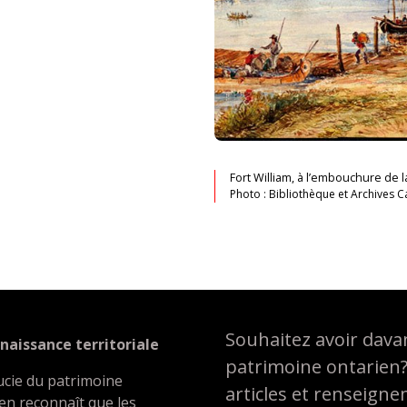
Fort William, à l’embouchure de la
Photo : Bibliothèque et Archives 
Souhaitez avoir davan
naissance territoriale
patrimoine ontarien
ucie du patrimoine
articles et renseign
en reconnaît que les