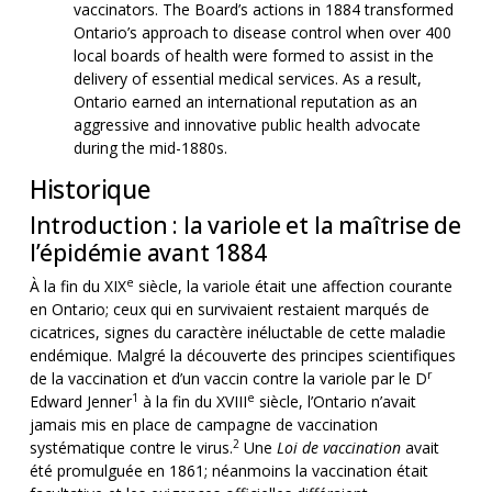
vaccinators. The Board’s actions in 1884 transformed
Ontario’s approach to disease control when over 400
local boards of health were formed to assist in the
delivery of essential medical services. As a result,
Ontario earned an international reputation as an
aggressive and innovative public health advocate
during the mid-1880s.
Historique
Introduction : la variole et la maîtrise de
l’épidémie avant 1884
e
À la fin du XIX
siècle, la variole était une affection courante
en Ontario; ceux qui en survivaient restaient marqués de
cicatrices, signes du caractère inéluctable de cette maladie
endémique. Malgré la découverte des principes scientifiques
r
de la vaccination et d’un vaccin contre la variole par le D
1
e
Edward Jenner
à la fin du XVIII
siècle, l’Ontario n’avait
jamais mis en place de campagne de vaccination
2
systématique contre le virus.
Une
Loi de vaccination
avait
été promulguée en 1861; néanmoins la vaccination était