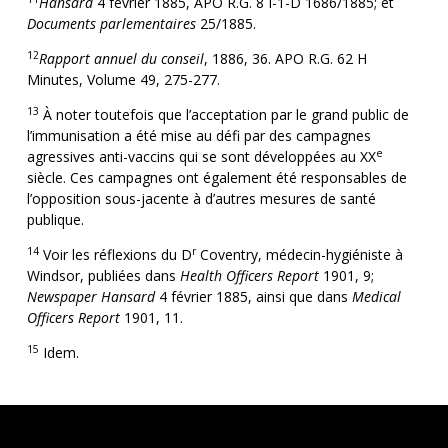
Hansard
4 février 1885, APO R.G. 8 I-1-D 1686/1885; et
Documents parlementaires
25/1885.
12
Rapport annuel du conseil
, 1886, 36. APO R.G. 62 H
Minutes, Volume 49, 275-277.
13
À noter toutefois que l’acceptation par le grand public de
l’immunisation a été mise au défi par des campagnes
e
agressives anti-vaccins qui se sont développées au XX
siècle. Ces campagnes ont également été responsables de
l’opposition sous-jacente à d’autres mesures de santé
publique.
14
r
Voir les réflexions du D
Coventry, médecin-hygiéniste à
Windsor, publiées dans
Health Officers Report
1901, 9;
Newspaper Hansard
4 février 1885, ainsi que dans
Medical
Officers Report
1901, 11.
15
Idem.