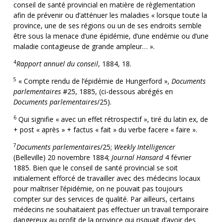
conseil de santé provincial en matière de règlementation
afin de prévenir ou d’atténuer les maladies « lorsque toute la
province, une de ses régions ou un de ses endroits semble
être sous la menace d’une épidémie, d’une endémie ou d’une
maladie contagieuse de grande ampleur… ».
4
Rapport annuel du conseil
, 1884, 18.
5
« Compte rendu de l’épidémie de Hungerford »,
Documents
parlementaires
#25, 1885, (ci-dessous abrégés en
Documents parlementaires
/25).
6
Qui signifie « avec un effet rétrospectif », tiré du latin ex, de
+ post « après » + factus « fait » du verbe facere « faire ».
7
Documents parlementaires
/25;
Weekly Intelligencer
(Belleville) 20 novembre 1884;
Journal Hansard
4 février
1885. Bien que le conseil de santé provincial se soit
initialement efforcé de travailler avec des médecins locaux
pour maîtriser l’épidémie, on ne pouvait pas toujours
compter sur des services de qualité. Par ailleurs, certains
médecins ne souhaitaient pas effectuer un travail temporaire
dangereux au profit de la province qui risquait d’avoir des