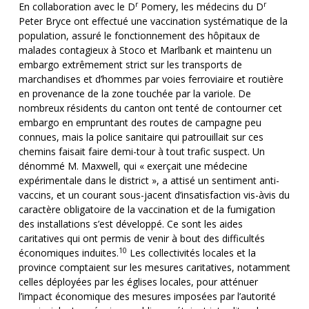
r
r
En collaboration avec le D
Pomery, les médecins du D
Peter Bryce ont effectué une vaccination systématique de la
population, assuré le fonctionnement des hôpitaux de
malades contagieux à Stoco et Marlbank et maintenu un
embargo extrêmement strict sur les transports de
marchandises et d’hommes par voies ferroviaire et routière
en provenance de la zone touchée par la variole. De
nombreux résidents du canton ont tenté de contourner cet
embargo en empruntant des routes de campagne peu
connues, mais la police sanitaire qui patrouillait sur ces
chemins faisait faire demi-tour à tout trafic suspect. Un
dénommé M. Maxwell, qui « exerçait une médecine
expérimentale dans le district », a attisé un sentiment anti-
vaccins, et un courant sous-jacent d’insatisfaction vis-àvis du
caractère obligatoire de la vaccination et de la fumigation
des installations s’est développé. Ce sont les aides
caritatives qui ont permis de venir à bout des difficultés
10
économiques induites.
Les collectivités locales et la
province comptaient sur les mesures caritatives, notamment
celles déployées par les églises locales, pour atténuer
l’impact économique des mesures imposées par l’autorité