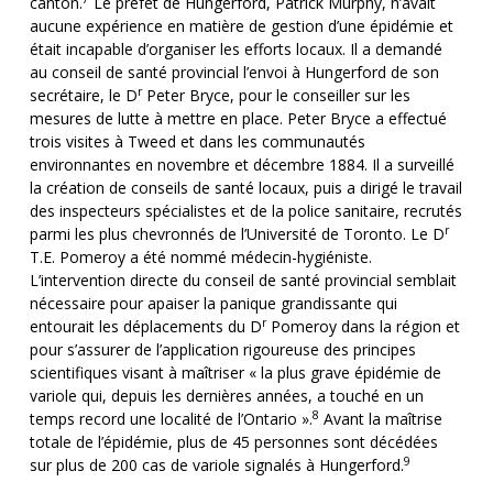
canton.
Le préfet de Hungerford, Patrick Murphy, n’avait
aucune expérience en matière de gestion d’une épidémie et
était incapable d’organiser les efforts locaux. Il a demandé
au conseil de santé provincial l’envoi à Hungerford de son
r
secrétaire, le D
Peter Bryce, pour le conseiller sur les
mesures de lutte à mettre en place. Peter Bryce a effectué
trois visites à Tweed et dans les communautés
environnantes en novembre et décembre 1884. Il a surveillé
la création de conseils de santé locaux, puis a dirigé le travail
des inspecteurs spécialistes et de la police sanitaire, recrutés
r
parmi les plus chevronnés de l’Université de Toronto. Le D
T.E. Pomeroy a été nommé médecin-hygiéniste.
L’intervention directe du conseil de santé provincial semblait
nécessaire pour apaiser la panique grandissante qui
r
entourait les déplacements du D
Pomeroy dans la région et
pour s’assurer de l’application rigoureuse des principes
scientifiques visant à maîtriser « la plus grave épidémie de
variole qui, depuis les dernières années, a touché en un
8
temps record une localité de l’Ontario ».
Avant la maîtrise
totale de l’épidémie, plus de 45 personnes sont décédées
9
sur plus de 200 cas de variole signalés à Hungerford.