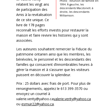
Photo : Réunion de famille en
relatent les vingt ans
1994. À gauche, les
descendants Macdonell; à
de participation des
droite, les descendants
Amis à la revitalisation
Williamson.
de ce site unique. Ce
livre de 178 pages
reconnaît les efforts investis pour restaurer la
maison et faire revivre les histoires qui y sont
associées.
Les auteures souhaitent remercier la Fiducie du
patrimoine ontarien ainsi que les membres, les
bénévoles, le personnel et les descendants des
familles qui consacrent d’innombrables heures à
gérer la maison et à s’assurer que les visiteurs
puissent en découvrir la splendeur.
Prix : 25 dollars avec frais de port. Pour plus de
renseignements, appelez le 613 399-3570 ou
envoyez un courriel à
valerie.verity@yahoo.ca
valerie.verity@yahoo.ca
ou
esmuir22@yahoo.ca
.