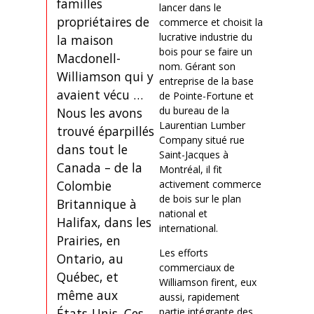
familles
lancer dans le
propriétaires de
commerce et choisit la
lucrative industrie du
la maison
bois pour se faire un
Macdonell-
nom. Gérant son
Williamson qui y
entreprise de la base
avaient vécu …
de Pointe-Fortune et
du bureau de la
Nous les avons
Laurentian Lumber
trouvé éparpillés
Company situé rue
dans tout le
Saint-Jacques à
Canada – de la
Montréal, il fit
activement commerce
Colombie
de bois sur le plan
Britannique à
national et
Halifax, dans les
international.
Prairies, en
Les efforts
Ontario, au
commerciaux de
Québec, et
Williamson firent, eux
même aux
aussi, rapidement
partie intégrante des
États-Unis. Ces