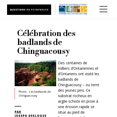
Aller au contenu principal
Célébration des
badlands de
Chinguacousy
Des centaines de
milliers d’Ontariennes et
d’Ontariens ont visité les
badlands de
Chinguacousy – ou terre
des jeunes pins. Ce
Photo : Les badlands de
substrat rocheux en
Chinguacousy
argile-schiste en proie à
une érosion rapide se
situe au pied de
PAR
JOSEPH DESLOGES