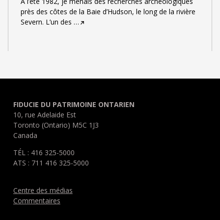
À l’été 1982, je menais des recherches archéologiques
près des côtes de la Baie d’Hudson, le long de la rivière
Severn. L’un des
…
FIDUCIE DU PATRIMOINE ONTARIEN
10, rue Adelaide Est
Toronto (Ontario) M5C 1J3
Canada
TÉL : 416 325-5000
ATS : 711 416 325-5000
Centre des médias
Commentaires