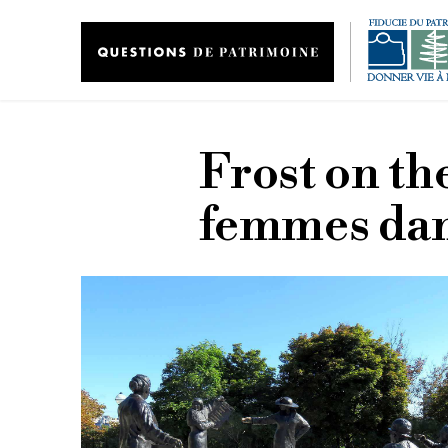
Aller au contenu principal
Frost on th
femmes dan