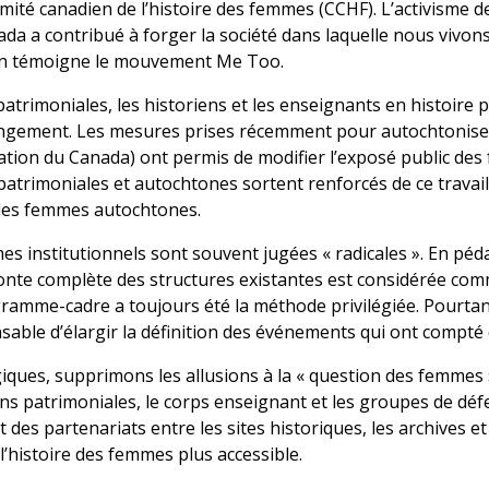
Comité canadien de l’histoire des femmes (CCHF). L’activisme 
 a contribué à forger la société dans laquelle nous vivon
en témoigne le mouvement Me Too.
trimoniales, les historiens et les enseignants en histoire
gement. Les mesures prises récemment pour autochtoniser le
tion du Canada) ont permis de modifier l’exposé public des fa
patrimoniales et autochtones sortent renforcés de ce trava
 des femmes autochtones.
s institutionnels sont souvent jugées « radicales ». En pé
onte complète des structures existantes est considérée com
ramme-cadre a toujours été la méthode privilégiée. Pourta
ensable d’élargir la définition des événements qui ont compté 
ques, supprimons les allusions à la « question des femmes »
ons patrimoniales, le corps enseignant et les groupes de d
des partenariats entre les sites historiques, les archives 
l’histoire des femmes plus accessible.