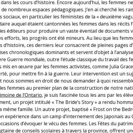
lé dans les cours d’histoire. Encore aujourd’hui, les femmes
ans de nombreux espaces pédagogiques. J’en ai cherché les rai
 sociaux, en particulier les féministes de la « deuxième va
daire auquel étaient cantonnées les femmes dans les récits 
les éditeurs pour produire un vaste éventail de documents 
s efforts, les progrès ont été mineurs. Au lieu que les fem
 d’histoire, ces derniers leur consacrent de pleines pages d’e
 frises chronologiques dominants et servent d’objet à l’analy
e Guerre mondiale, outre l’étude classique du travail des fem
s mis en œuvre par les femmes activistes, comme Julia Grace 
erté, pour mettre fin à la guerre. Leur intervention est un su
Et nous sommes en droit de nous demander à quoi ressembler
 les femmes au premier plan de la construction de notre nat
imoine de l’Ontario
, je suis fascinée tous les ans par les élè
ent, un projet intitulé « The Bride’s Story » a rendu homm
 même famille. Un autre projet, baptisé « Frost on the Bedro
 son expérience dans un camp d’internement des Japonais au
ccasions d’évoquer le vécu des femmes. Les Fêtes du patrimo
gtaine de conseils scolaires à travers la province, offrent u