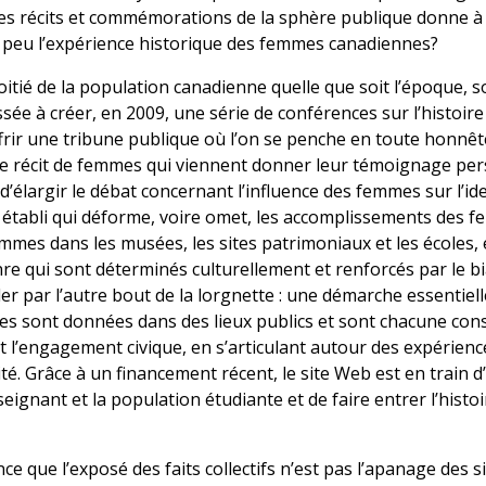
s récits et commémorations de la sphère publique donne à ré
i peu l’expérience historique des femmes canadiennes?
itié de la population canadienne quelle que soit l’époque, 
oussée à créer, en 2009, une série de conférences sur l’histoi
ffrir une tribune publique où l’on se penche en toute honnê
le récit de femmes qui viennent donner leur témoignage per
d’élargir le débat concernant l’influence des femmes sur l’i
 établi qui déforme, voire omet, les accomplissements des f
emmes dans les musées, les sites patrimoniaux et les écoles,
nre qui sont déterminés culturellement et renforcés par le bi
r par l’autre bout de la lorgnette : une démarche essentie
es sont données dans des lieux publics et sont chacune co
t l’engagement civique, en s’articulant autour des expérien
alité. Grâce à un financement récent, le site Web est en train 
seignant et la population étudiante et de faire entrer l’hist
ence que l’exposé des faits collectifs n’est pas l’apanage des