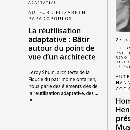
ADAPTATIVE
AUTEUR :
ELIZABETH
PAPADOPOULOS
La réutilisation
adaptative : Bâtir
27 ju
autour du point de
L'ÉCO
PATRI
vue d’un architecte
REVOI
HISTO
LE PA
Leroy Shum, architecte de la
AUTE
Fiducie du patrimoine ontarien,
HANN
nous parle des éléments clés de
COO
la réutilisation adaptative, des
…
Hom
Hen
pré
Mus