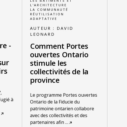
E
LES BÂTIMENTS ET
L'ARCHITECTURE
LA COMMUNAUTÉ
RÉUTILISATION
ADAPTATIVE
AUTEUR :
DAVID
LEONARD
re -
Comment Portes
ouvertes Ontario
sur
stimule les
irs
collectivités de la
province
,
Le programme Portes ouvertes
ugié à
Ontario de la Fiducie du
patrimoine ontarien collabore
avec des collectivités et des
partenaires afin
…