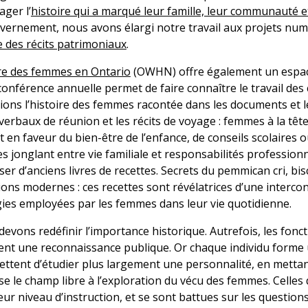
ger l’
histoire qui a marqué leur famille, leur communauté e
ernement, nous avons élargi notre travail aux projets num
 des récits patrimoniaux
.
ire des femmes en Ontario
(OWHN) offre également un espace
conférence annuelle permet de faire connaître le travail des
dions l’histoire des femmes racontée dans les documents et l
erbaux de réunion et les récits de voyage : femmes à la têt
en faveur du bien-être de l’enfance, de conseils scolaires ou
jonglant entre vie familiale et responsabilités professionne
r d’anciens livres de recettes. Secrets du pemmican cri, bis
ns modernes : ces recettes sont révélatrices d’une intercon
égies employées par les femmes dans leur vie quotidienne.
vons redéfinir l’importance historique. Autrefois, les fonctio
ent une reconnaissance publique. Or chaque individu forme
mettent d’étudier plus largement une personnalité, en metta
e le champ libre à l’exploration du vécu des femmes. Celles q
leur niveau d’instruction, et se sont battues sur les questions