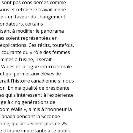
 ne sont pas considérées comme
sons et retracé le travail mené
gue » en faveur du changement.
fondateurs, certains
visant à modifier le panorama
mes soient représentées en
xplications. Ces récits, toutefois,
se courante du « rôle des femmes
mes à l’usine, il serait
Wales et la Ligue internationale
jet qui permet aux élèves de
ait l’histoire canadienne si nous
ion. En ma qualité de présidente
ves qui s’intéressent à l’expérience
age à cinq générations de
om Walls », a mis à l’honneur la
 Canada pendant la Seconde
ine, qui accueillent plus de 25
ne tribune importante à ce public