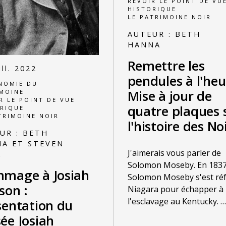
REVOIR LE POINT DE VU
HISTORIQUE
LE PATRIMOINE NOIR
AUTEUR :
BETH
HANNA
Remettre les
ill. 2022
pendules à l'heu
NOMIE DU
Mise à jour de
MOINE
R LE POINT DE VUE
quatre plaques 
RIQUE
TRIMOINE NOIR
l'histoire des No
UR :
BETH
A ET STEVEN
J'aimerais vous parler de
K
Solomon Moseby. En 1837
mage à Josiah
Solomon Moseby s'est réf
son :
Niagara pour échapper à
l'esclavage au Kentucky.
…
sentation du
ée Josiah