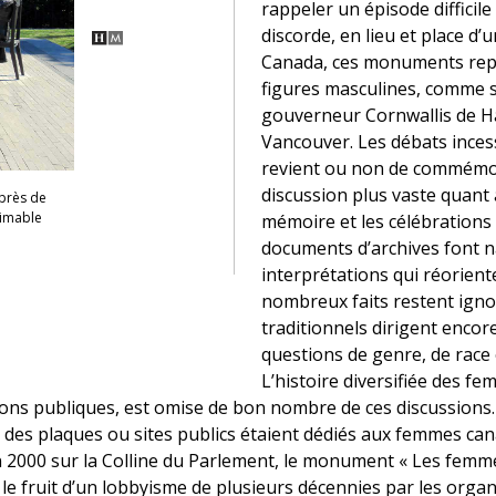
rappeler un épisode diffici
discorde, en lieu et place d’
Canada, ces monuments rep
figures masculines, comme s
gouverneur Cornwallis de Ha
Vancouver. Les débats incess
revient ou non de commémor
discussion plus vaste quant à
près de
’aimable
mémoire et les célébration
documents d’archives font n
interprétations qui réorient
nombreux faits restent igno
traditionnels dirigent encore
questions de genre, de race 
L’histoire diversifiée des f
 publiques, est omise de bon nombre de ces discussions. S
des plaques ou sites publics étaient dédiés aux femmes can
en 2000 sur la Colline du Parlement, le monument « Les femme
 le fruit d’un lobbyisme de plusieurs décennies par les org