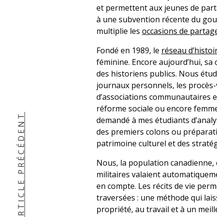
et permettent aux jeunes de parta
à une subvention récente du gouv
multiplie les
occasions de partage
Fondé en 1989, le
réseau d’histo
féminine. Encore aujourd’hui, sa 
des historiens publics. Nous étu
journaux personnels, les procès-v
d’associations communautaires et 
réforme sociale ou encore femmes 
ARTICLE PRÉCÉDENT
demandé à mes étudiants d’analyse
des premiers colons ou préparatio
patrimoine culturel et des strat
Nous, la population canadienne, de
militaires valaient automatiquem
en compte. Les récits de vie per
traversées : une méthode qui laiss
propriété, au travail et à un meil