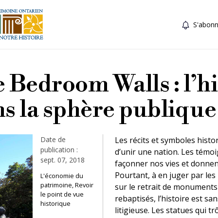
S'abonn
e Bedroom Walls : l’hi
s la sphère publique
Date de
Les récits et symboles histo
publication :
d’unir une nation. Les témo
sept. 07, 2018
façonner nos vies et donne
Pourtant, à en juger par les
L'économie du
patrimoine, Revoir
sur le retrait de monuments
le point de vue
rebaptisés, l’histoire est s
historique
litigieuse. Les statues qui 