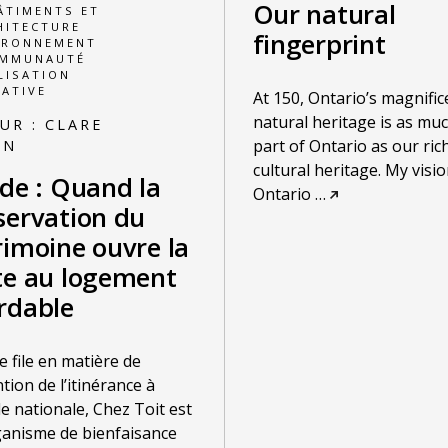
Our natural
ÂTIMENTS ET
HITECTURE
fingerprint
IRONNEMENT
OMMUNAUTÉ
LISATION
ATIVE
At 150, Ontario’s magnific
natural heritage is as muc
UR :
CLARE
part of Ontario as our ric
AN
cultural heritage. My visio
ide : Quand la
Ontario
…
servation du
rimoine ouvre la
te au logement
rdable
e file en matière de
tion de l’itinérance à
lle nationale, Chez Toit est
anisme de bienfaisance