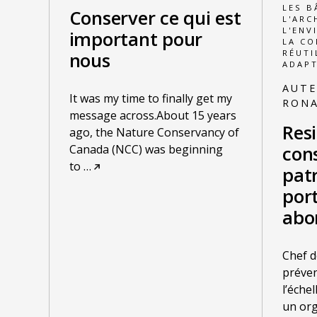
LES B
Conserver ce qui est
L'ARC
L'ENV
important pour
LA C
RÉUTI
nous
ADAPT
AUTE
It was my time to finally get my
RON
message across.About 15 years
Res
ago, the Nature Conservancy of
Canada (NCC) was beginning
con
to
…
pat
por
abo
Chef d
préven
l’éche
un org