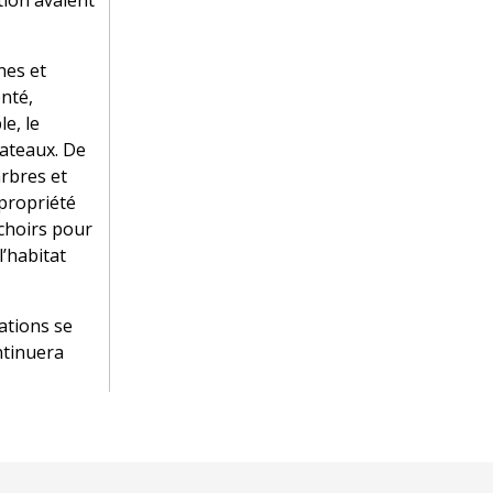
tion avaient
nes et
nté,
le, le
lateaux. De
arbres et
 propriété
ichoirs pour
l’habitat
tations se
ntinuera