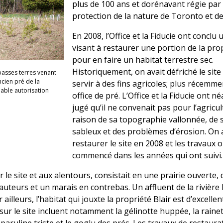
plus de 100 ans et dorénavant régie par l
protection de la nature de Toronto et de
En 2008, l’Office et la Fiducie ont conclu
visant à restaurer une portion de la prop
pour en faire un habitat terrestre sec.
Historiquement, on avait défriché le site
basses terres venant
ncien pré de la
servir à des fins agricoles; plus récemment
mable autorisation
office de pré. L’Office et la Fiducie ont 
jugé qu’il ne convenait pas pour l’agricul
raison de sa topographie vallonnée, de 
sableux et des problèmes d’érosion. On 
restaurer le site en 2008 et les travaux 
commencé dans les années qui ont suivi.
r le site et aux alentours, consistait en une prairie ouverte,
hauteurs et un marais en contrebas. Un affluent de la rivièr
 ailleurs, l’habitat qui jouxte la propriété Blair est d’excellen
 sur le site incluent notamment la gélinotte huppée, la raine