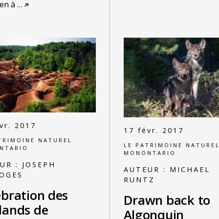
en à
…
vr. 2017
17 févr. 2017
TRIMOINE NATUREL
LE PATRIMOINE NATURE
NTARIO
MONONTARIO
UR :
JOSEPH
AUTEUR :
MICHAEL
OGES
RUNTZ
ébration des
Drawn back to
lands de
Algonquin