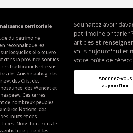
Souhaitez avoir davan
naissance territoriale
patrimoine ontarien
ucie du patrimoine
articles et renseign
en reconnaît que les
vous aujourd'hui et 
 sur lesquelles elle œuvre
t dans la province sont les
votre boîte de récept
oires traditionnels et issus
ités des Anishinaabeg, des
Abonnez-vous
inew, des Cris, des
aujourd'hui
nosaunee, des Wendat et
unaapeew. Ces terres
ent de nombreux peuples
emières Nations, des
 des Inuits et des
htones. Nous honorons le
ssentiel que jouent les