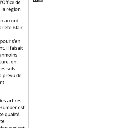
’Office de
 la région.
 un accord
riété Blair
 pour s’en
, il faisait
néanmoins
ture, en
ses sols
a prévu de
ont
 des arbres
e Humber est
te qualité.
tte