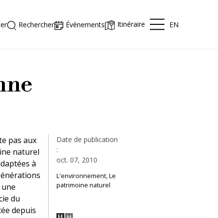
Itinéraire
EN
er
Rechercher
Événements
nne
te pas aux
Date de publication
:
ine naturel
oct. 07, 2010
adaptées à
générations
L'environnement, Le
patrimoine naturel
, une
cie du
tée depuis