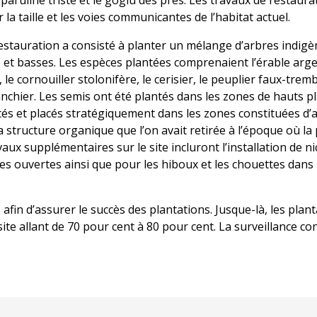
a paruline triste et le goglu des prés. Les travaux de restaura
la taille et les voies communicantes de l’habitat actuel.
estauration a consisté à planter un mélange d’arbres indigè
s et basses. Les espèces plantées comprenaient l’érable arge
, le cornouiller stolonifère, le cerisier, le peuplier faux-tremb
élanchier. Les semis ont été plantés dans les zones de hauts p
tés et placés stratégiquement dans les zones constituées d’
 structure organique que l’on avait retirée à l’époque où la
avaux supplémentaires sur le site incluront l’installation de n
es ouvertes ainsi que pour les hiboux et les chouettes dans 
 afin d’assurer le succès des plantations. Jusque-là, les plan
ite allant de 70 pour cent à 80 pour cent. La surveillance co