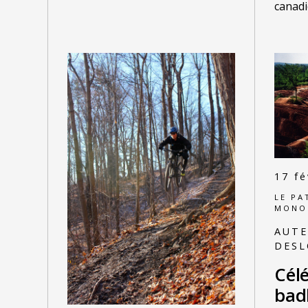
canadi
17 fé
LE PA
MONO
AUTE
DESL
Cél
bad