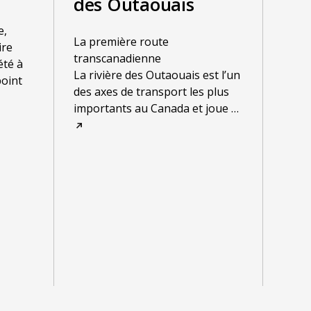
des Outaouais
e,
La première route
ire
transcanadienne
été à
La rivière des Outaouais est l’un
point
des axes de transport les plus
importants au Canada et joue
…