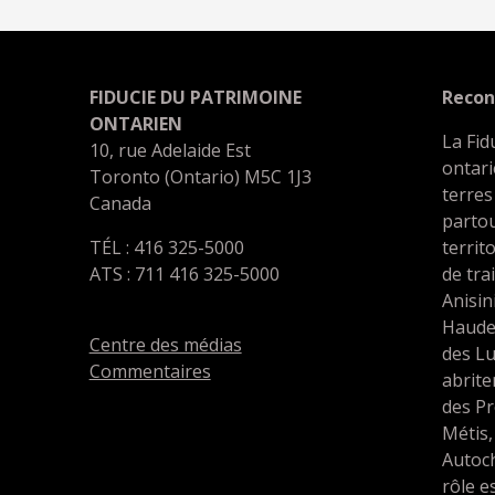
FIDUCIE DU PATRIMOINE
Recon
ONTARIEN
La Fid
10, rue Adelaide Est
ontari
Toronto (Ontario) M5C 1J3
terres
Canada
partou
TÉL : 416 325-5000
territ
ATS : 711 416 325-5000
de tra
Anisin
Haude
Centre des médias
des L
Commentaires
abrit
des Pr
Métis,
Autoc
rôle e