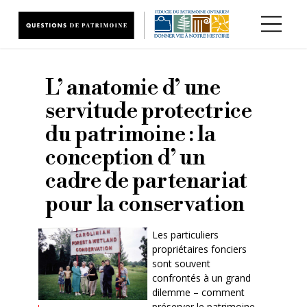
Aller au contenu principal
L’ anatomie d’ une
servitude protectrice
du patrimoine : la
conception d’ un
cadre de partenariat
pour la conservation
Les particuliers
propriétaires fonciers
sont souvent
confrontés à un grand
dilemme – comment
préserver le patrimoine