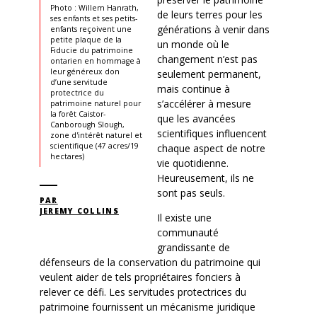
Photo : Willem Hanrath,
de leurs terres pour les
ses enfants et ses petits-
générations à venir dans
enfants reçoivent une
petite plaque de la
un monde où le
Fiducie du patrimoine
changement n’est pas
ontarien en hommage à
leur généreux don
seulement permanent,
d’une servitude
mais continue à
protectrice du
s’accélérer à mesure
patrimoine naturel pour
la forêt Caistor-
que les avancées
Canborough Slough,
scientifiques influencent
zone d'intérêt naturel et
scientifique (47 acres/19
chaque aspect de notre
hectares)
vie quotidienne.
Heureusement, ils ne
sont pas seuls.
PAR
JEREMY COLLINS
Il existe une
communauté
grandissante de
défenseurs de la conservation du patrimoine qui
veulent aider de tels propriétaires fonciers à
relever ce défi. Les servitudes protectrices du
patrimoine fournissent un mécanisme juridique