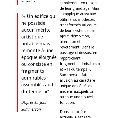
la banque
simplement en raison
de leur grand âge. Mais
il s’applique aussi aux
"« Un édifice qui
bâtiments modestes
ne possède
transformés au cours
aucun mérite
de leur existence par
ajout, démolition,
artistique
altération et
notable mais
revêtement. Dans le
remonte à une
passage ci-dessus, en
époque éloignée
rapprochant «
ou consiste en
fragments admirables »
et « fil du temps »,
fragments
Summerson fait
admirables
allusion au caractère
assemblés au fil
unique des édifices
du temps. »"
anciens auxquels on
attribue une nouvelle
fonction.
D’après Sir John
Summerson
Dans la société
actuelle, il est rare