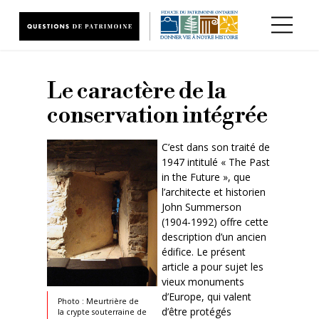
Aller au contenu principal
Le caractère de la
conservation intégrée
C’est dans son traité de
1947 intitulé « The Past
in the Future », que
l’architecte et historien
John Summerson
(1904-1992) offre cette
description d’un ancien
édifice. Le présent
article a pour sujet les
vieux monuments
d’Europe, qui valent
Photo : Meurtrière de
d’être protégés
la crypte souterraine de