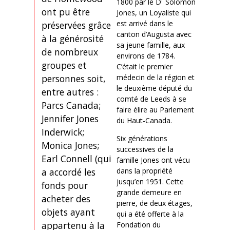
1800 par le D
Solomon
ont pu être
Jones, un Loyaliste qui
est arrivé dans le
préservées grâce
canton d’Augusta avec
à la générosité
sa jeune famille, aux
de nombreux
environs de 1784.
groupes et
C’était le premier
personnes soit,
médecin de la région et
le deuxième député du
entre autres :
comté de Leeds à se
Parcs Canada;
faire élire au Parlement
Jennifer Jones
du Haut-Canada.
Inderwick;
Six générations
Monica Jones;
successives de la
Earl Connell (qui
famille Jones ont vécu
a accordé les
dans la propriété
jusqu’en 1951. Cette
fonds pour
grande demeure en
acheter des
pierre, de deux étages,
objets ayant
qui a été offerte à la
appartenu à la
Fondation du