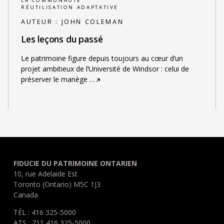
LA COMMUNAUTÉ
RÉUTILISATION ADAPTATIVE
AUTEUR :
JOHN COLEMAN
Les leçons du passé
Le patrimoine figure depuis toujours au cœur d’un
projet ambitieux de l’Université de Windsor : celui de
préserver le manège
…
FIDUCIE DU PATRIMOINE ONTARIEN
10, rue Adelaide Est
Toronto (Ontario) M5C 1J3
Canada
TÉL : 416 325-5000
ATS : 711 416 325-5000