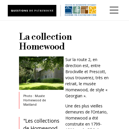
Aller au contenu principal
La collection
Homewood
Sur la route 2, en
direction est, entre
Brockville et Prescott,
vous trouverez, très en
retrait, le musée
Homewood, de style «
Georgian ».
Photo : Musée
Homewood de
Maitland
Une des plus vieilles
demeures de l’Ontario,
Homewood a été
"Les collections
construite en 1799-
de Homewood
r