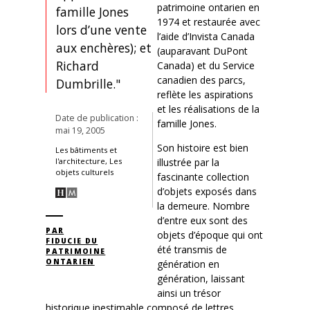
patrimoine ontarien en
famille Jones
1974 et restaurée avec
lors d’une vente
l’aide d’Invista Canada
aux enchères); et
(auparavant DuPont
Richard
Canada) et du Service
canadien des parcs,
Dumbrille."
reflète les aspirations
et les réalisations de la
Date de publication :
famille Jones.
mai 19, 2005
Son histoire est bien
Les bâtiments et
illustrée par la
l'architecture, Les
objets culturels
fascinante collection
d’objets exposés dans
la demeure. Nombre
d’entre eux sont des
PAR
objets d’époque qui ont
FIDUCIE DU
été transmis de
PATRIMOINE
ONTARIEN
génération en
génération, laissant
ainsi un trésor
historique inestimable composé de lettres