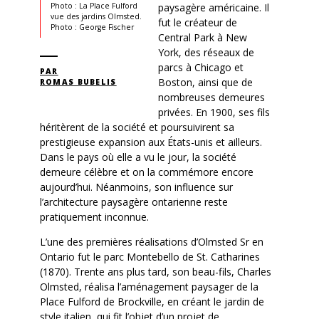
paysagère américaine. Il
Photo : La Place Fulford
vue des jardins Olmsted.
fut le créateur de
Photo : George Fischer
Central Park à New
York, des réseaux de
parcs à Chicago et
PAR
Boston, ainsi que de
ROMAS BUBELIS
nombreuses demeures
privées. En 1900, ses fils
héritèrent de la société et poursuivirent sa
prestigieuse expansion aux États-unis et ailleurs.
Dans le pays où elle a vu le jour, la société
demeure célèbre et on la commémore encore
aujourd’hui. Néanmoins, son influence sur
l’architecture paysagère ontarienne reste
pratiquement inconnue.
L’une des premières réalisations d’Olmsted Sr en
Ontario fut le parc Montebello de St. Catharines
(1870). Trente ans plus tard, son beau-fils, Charles
Olmsted, réalisa l’aménagement paysager de la
Place Fulford de Brockville, en créant le jardin de
style italien, qui fit l’objet d’un projet de