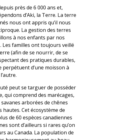
puis près de 6 000 ans et,
épendons d’Aki, la Terre. La terre
înés nous ont appris qu’il nous
ciproque. La gestion des terres
illons à nos enfants par nos
 Les familles ont toujours veillé
terre (afin de se nourrir, de se
espectant des pratiques durables,
se perpétuent d’une moisson à
l’autre.
uté peut se targuer de posséder
ue, qui comprend des marécages,
es savanes arborées de chênes
es hautes. Cet écosystème de
lus de 60 espèces canadiennes
nes sont d’ailleurs si rares qu’on
eurs au Canada. La population de