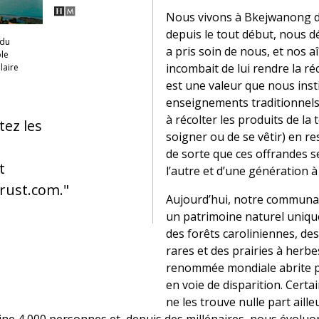
Nous vivons à Bkejwanong de
depuis le tout début, nous d
 du
a pris soin de nous, et nos a
ole
incombait de lui rendre la ré
laire
est une valeur que nous inst
enseignements traditionnels.
à récolter les produits de la 
tez les
soigner ou de se vêtir) en r
de sorte que ces offrandes 
t
l’autre et d’une génération à 
rust.com."
Aujourd’hui, notre communa
un patrimoine naturel uniq
des forêts caroliniennes, d
rares et des prairies à herb
renommée mondiale abrite p
en voie de disparition. Certai
ne les trouve nulle part aill