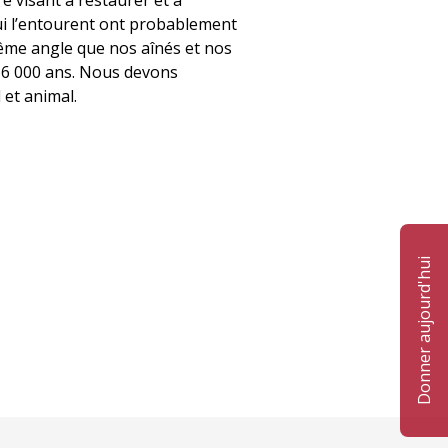
e visant à restaurer et à
qui l’entourent ont probablement
même angle que nos aînés et nos
e 6 000 ans. Nous devons
 et animal.
Donner aujourd'hui