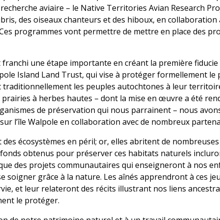
 recherche aviaire – le Native Territories Avian Research Pro
is, des oiseaux chanteurs et des hiboux, en collaboration av
 Ces programmes vont permettre de mettre en place des pr
nchi une étape importante en créant la première fiducie f
pole Island Land Trust, qui vise à protéger formellement le 
nt traditionnellement les peuples autochtones à leur territoi
s prairies à herbes hautes – dont la mise en œuvre a été re
rganismes de préservation qui nous parrainent – nous avons
sur l’île Walpole en collaboration avec de nombreux partena
 des écosystèmes en péril; or, elles abritent de nombreuses
es fonds obtenus pour préserver ces habitats naturels incluron
i que des projets communautaires qui enseigneront à nos e
se soigner grâce à la nature. Les aînés apprendront à ces j
e, et leur relateront des récits illustrant nos liens ancestrau
ent le protéger.