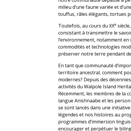
notre communauté dépasse à pei
milieu d’une faune variée et d’une
touffus, râles élégants, tortues 
e
Toutefois, au cours du XX
siècle
consistant à transmettre le savo
l’environnement, notamment en ra
commodités et technologies moder
préserver notre terre pendant de
En tant que communauté d’import
territoire ancestral, comment p
modernes? Depuis des décennies, 
activités du Walpole Island Herit
Récemment, les membres de la c
langue Anishnaabe et les person
se sont lancés dans une initiative
légendes et nos histoires au pro
programmes d’immersion linguis
encourager et perpétuer le biling