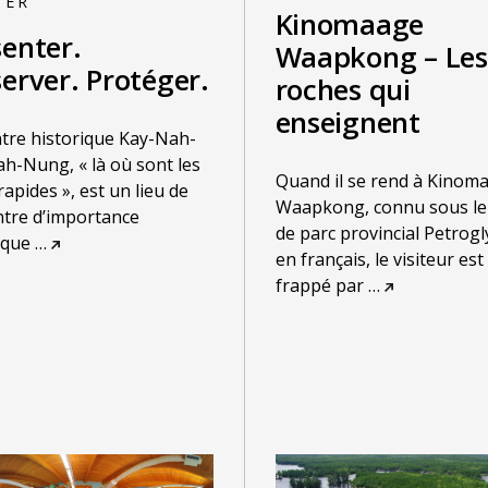
TER
Kinomaage
senter.
Waapkong – Les
erver. Protéger.
roches qui
enseignent
tre historique Kay-Nah-
h-Nung, « là où sont les
Quand il se rend à Kinom
rapides », est un lieu de
Waapkong, connu sous l
tre d’importance
de parc provincial Petrog
ique
…
en français, le visiteur est
frappé par
…