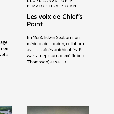
LLOYDLANGSTON ET
BIMADOSHKA PUCAN
Les voix de Chief’s
Point
En 1938, Edwin Seaborn, un
aage
médecin de London, collabora
e nom
avec les aînés anichinabés, Pe-
lyphs
wak-a-nep (surnommé Robert
Thompson) et sa
…