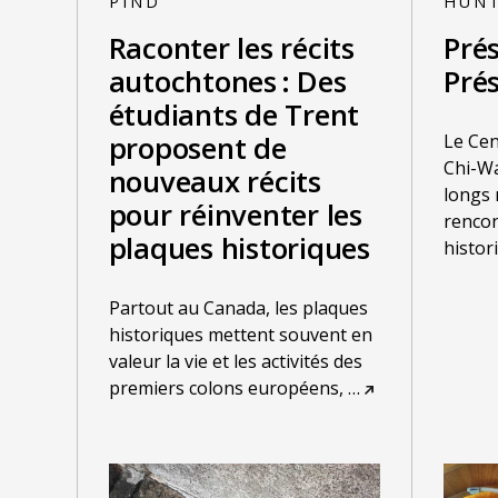
PIND
HUN
Raconter les récits
Pré
autochtones : Des
Prés
étudiants de Trent
Le Cen
proposent de
Chi-Wa
nouveaux récits
longs 
pour réinventer les
rencon
plaques historiques
histor
Partout au Canada, les plaques
historiques mettent souvent en
valeur la vie et les activités des
premiers colons européens,
…