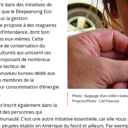
 dans des initiatives de
s que le Bkejwanong Eco-
ur la gestion
 propose à des stagiaires
s d’intendance, dont bon
es eux-mêmes. Cette
que de conservation du
ulturels qui unissent ces
r proposant de nombreux
e secteur de
 nouveau bureau dédié aux
x membres de la
ur consommation d’énergie
.
Photo : Baguage d’un colibri réali
Project) (Photo : Carl Pascoe)
’inscrit également dans la
t des personnes qui
unauté. C’est une autre initiative essentielle, car elle no
es peuples établis en Amérique du Nord et ailleurs. Par exe