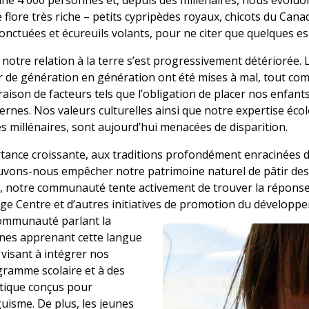
ne 4 000 personnes et, depuis des millénaires, nous évol
 flore très riche – petits cypripèdes royaux, chicots du Canada
ponctuées et écureuils volants, pour ne citer que quelques e
, notre relation à la terre s’est progressivement détériorée. 
ir de génération en génération ont été mises à mal, tout c
ison de facteurs tels que l’obligation de placer nos enfant
nes. Nos valeurs culturelles ainsi que notre expertise écol
s millénaires, sont aujourd’hui menacées de disparition.
ance croissante, aux traditions profondément enracinées d
ouvons-nous empêcher notre patrimoine naturel de pâtir de
notre communauté tente activement de trouver la réponse à
age Centre et d’autres initiatives de promotion du développe
ommunauté parlant la
nes apprenant cette langue
 visant à intégrer nos
gramme scolaire et à des
tique conçus pour
uisme. De plus, les jeunes