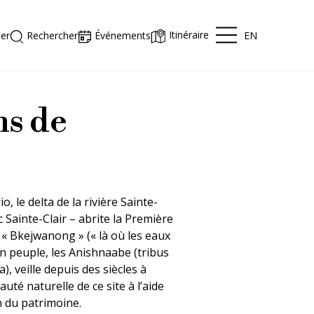
Itinéraire
EN
er
Rechercher
Événements
ns de
, le delta de la rivière Sainte-
c Sainte-Clair – abrite la Première
 « Bkejwanong » (« là où les eaux
n peuple, les Anishnaabe (tribus
, veille depuis des siècles à
té naturelle de ce site à l’aide
n du patrimoine.