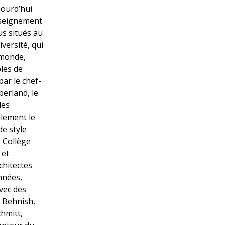
ujourd’hui
nseignement
us situés au
versité, qui
 monde,
les de
ar le chef-
erland, le
les
alement le
de style
e Collège
 et
chitectes
nnées,
avec des
, Behnish,
hmitt,