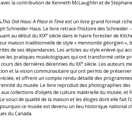
 avec la contribution de Kenneth McLaughlin et de Stephan
.
This Old Haus: A Place in Time
est un livre grand format ric
ph Schneider Haus. Le livre retrace l’histoire des Schneider –
e
ant au début du XIX
siècle dans le havre forestier de Kitch
eur maison traditionnelle de style « mennonite géorgien », b
arités de ses dépendances. Les articles au style enlevé qui 
rve les pratiques muséologiques qui ont transformé cette pr
e
u cours des dernières décennies du XX
siècle. Les auteurs m
ation et la vision communautaire qui ont permis de préserver
réciée, et offrent un compte rendu détaillé des programmes
rennité du musée. Le livre reproduit des photographies des 
 collections d’objets de culture matérielle du musée, et f
 Le souci de qualité de la maison et les éloges dont elle fait l’
pourquoi ce musée est devenu un lieu historique national c
ues du Canada.