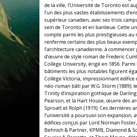
de la ville, l’Université de Toronto est a
l’un des plus vastes établissements d’e
supérieur canadien, avec ses trois camp
sein de Toronto et en banlieue. Cette uni
compte parmi les plus prestigieuses au
renferme certains des plus beaux exemp
l’architecture canadienne, à commencer p
d’œuvre de style roman de Frederic Cumb
Collège University, érigé en 1856. Parmi 
bâtiments les plus notables figurent ég
Collège Victoria, impressionnant édifice 
néo-roman bâti par W.G. Storm (1889); l
Trinity d’inspiration gothique de Darling
Pearson, et la Hart House, œuvre des ar
Sproatt et Rolph (1919). Ces dernières a
l’université a poursuivi son expansion, 
édifices conçus par Lord Norman Foster
Behnish & Partner, KPMB, Diamond & Sc