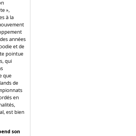
on
te »,
es à la
 mouvement
eloppement
e des années
oodie et de
ête pointue
s, qui
ns
e que
lands de
hampionnats
ordés en
nalités,
l, est bien
spend son