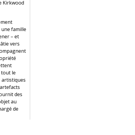
ie Kirkwood
hement
 une famille
ener – et
âtie vers
accompagnent
opriété
ettent
 tout le
 artistiques
artefacts
ournit des
objet au
hargé de