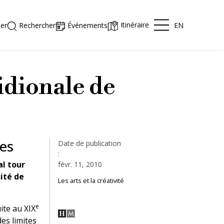
Itinéraire
EN
er
Rechercher
Événements
idionale de
res
Date de publication
:
al tour
févr. 11, 2010
sité de
Les arts et la créativité
e
ite au XIX
es limites