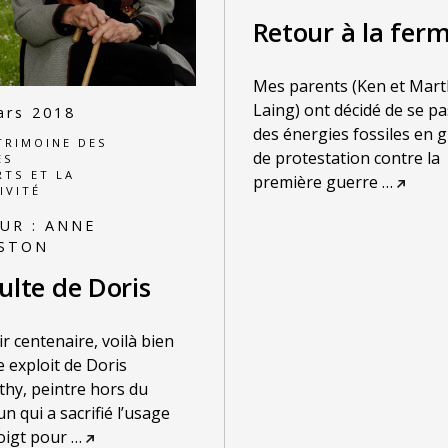
Retour à la fer
Mes parents (Ken et Mar
Laing) ont décidé de se p
ars 2018
des énergies fossiles en g
TRIMOINE DES
de protestation contre la
ES
RTS ET LA
première guerre
…
IVITÉ
UR :
ANNE
GSTON
ulte de Doris
r centenaire, voilà bien
me exploit de Doris
hy, peintre hors du
 qui a sacrifié l’usage
oigt pour
…