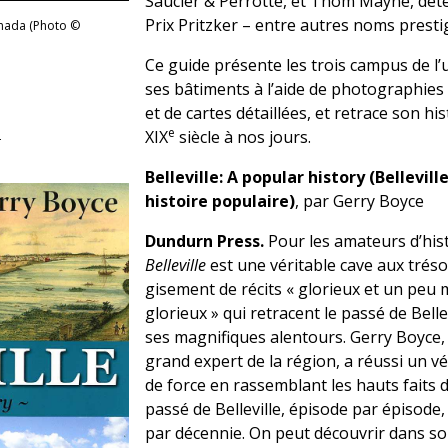
Saucier & Perrotte, et Thom Mayne, dét
Prix Pritzker – entre autres noms presti
anada (Photo ©
Ce guide présente les trois campus de l’u
ses bâtiments à l’aide de photographies
et de cartes détaillées, et retrace son hi
e
N
XIX
siècle à nos jours.
Belleville: A popular history (Bellevill
histoire populaire)
, par Gerry Boyce
Dundurn Press.
Pour les amateurs d’hist
Belleville
est une véritable cave aux tréso
gisement de récits « glorieux et un peu
glorieux » qui retracent le passé de Bellev
ses magnifiques alentours. Gerry Boyce, 
grand expert de la région, a réussi un vé
de force en rassemblant les hauts faits 
passé de Belleville, épisode par épisode
par décennie. On peut découvrir dans s