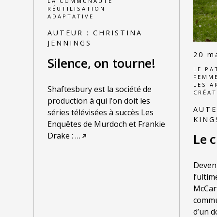
LA COMMUNAUTÉ
RÉUTILISATION
ADAPTATIVE
AUTEUR :
CHRISTINA
JENNINGS
20 m
Silence, on tourne!
LE PA
FEMM
LES A
Shaftesbury est la société de
CRÉAT
production à qui l’on doit les
AUTE
séries télévisées à succès Les
KIN
Enquêtes de Murdoch et Frankie
Drake :
…
Le c
Deveni
l’ulti
McCart
commun
d’un d