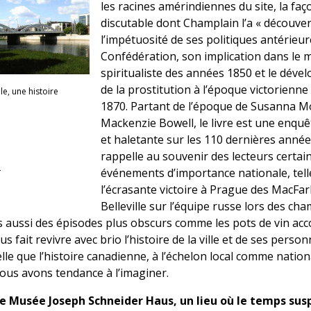
les racines amérindiennes du site, la faç
discutable dont Champlain l’a « découver
l’impétuosité de ses politiques antérieur
Confédération, son implication dans le
spiritualiste des années 1850 et le dév
de la prostitution à l’époque victorienn
lle, une histoire
1870. Partant de l’époque de Susanna M
Mackenzie Bowell, le livre est une enqu
et haletante sur les 110 dernières année
rappelle au souvenir des lecteurs certai
N
événements d’importance nationale, tell
l’écrasante victoire à Prague des MacFar
Belleville sur l’équipe russe lors des c
aussi des épisodes plus obscurs comme les pots de vin acc
 fait revivre avec brio l’histoire de la ville et de ses person
le que l’histoire canadienne, à l’échelon local comme nationa
nous avons tendance à l’imaginer.
Le Musée Joseph Schneider Haus, un lieu où le temps su