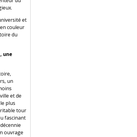
enteur du
gieux.
niversité et
 en couleur
stoire du
e, une
oire,
rs, un
 moins
ille et de
le plus
ritable tour
du fascinant
, décennie
on ouvrage