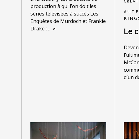
CRÉAT
production à qui l’on doit les
AUTE
séries télévisées à succès Les
KIN
Enquêtes de Murdoch et Frankie
Drake :
…
Le c
Deveni
l’ulti
McCart
commun
d’un d