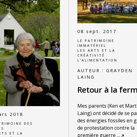
08 sept. 2017
LE PATRIMOINE
IMMATÉRIEL
LES ARTS ET LA
CRÉATIVITÉ
L'ALIMENTATION
AUTEUR :
GRAYDEN
LAING
Retour à la fer
Mes parents (Ken et Mar
Laing) ont décidé de se p
ars 2018
des énergies fossiles en g
TRIMOINE DES
de protestation contre la
ES
RTS ET LA
première guerre
…