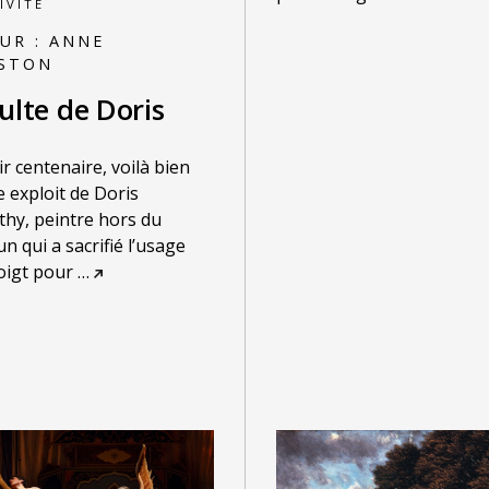
IVITÉ
UR :
ANNE
GSTON
ulte de Doris
r centenaire, voilà bien
me exploit de Doris
hy, peintre hors du
 qui a sacrifié l’usage
oigt pour
…