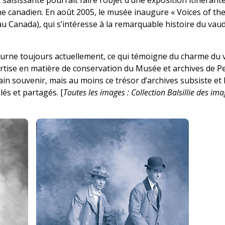
 saisissante pourrait faire l’objet d’une exposition itinéran
e canadien. En août 2005, le musée inaugure « Voices of the
le au Canada), qui s’intéresse à la remarquable histoire du vau
tourne toujours actuellement, ce qui témoigne du charme du va
ertise en matière de conservation du Musée et archives de P
ain souvenir, mais au moins ce trésor d’archives subsiste e
lés et partagés. [
Toutes les images : Collection Balsillie des im