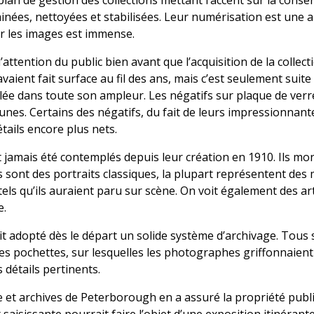
plan de gestion des collections mettant l’accent sur la conse
inées, nettoyées et stabilisées. Leur numérisation est une au
ur les images est immense.
 l’attention du public bien avant que l’acquisition de la collect
vaient fait surface au fil des ans, mais c’est seulement suite
lée dans toute son ampleur. Les négatifs sur plaque de ver
unes. Certains des négatifs, du fait de leurs impressionnan
tails encore plus nets.
 jamais été contemplés depuis leur création en 1910. Ils m
s sont des portraits classiques, la plupart représentent de
ls qu’ils auraient paru sur scène. On voit également des artis
e.
t adopté dès le départ un solide système d’archivage. Tous s
s pochettes, sur lesquelles les photographes griffonnaient
s détails pertinents.
et archives de Peterborough en a assuré la propriété publiq