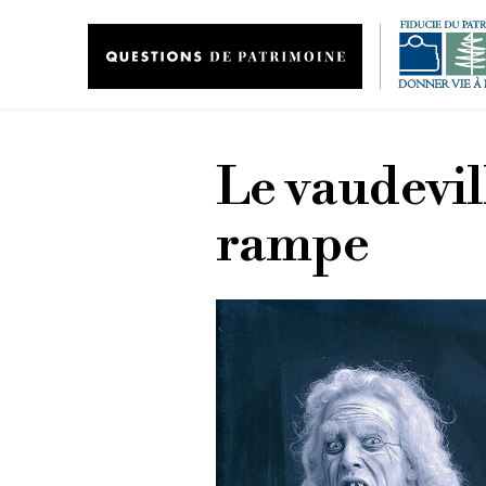
Aller au contenu principal
Le vaudevil
rampe