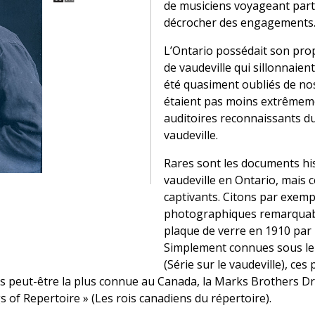
de musiciens voyageant parto
décrocher des engagements
L’Ontario possédait son prop
de vaudeville qui sillonnaient
été quasiment oubliés de no
étaient pas moins extrêmeme
auditoires reconnaissants d
vaudeville.
Rares sont les documents his
vaudeville en Ontario, mais 
captivants. Citons par exemp
photographiques remarquable
plaque de verre en 1910 par
Simplement connues sous le 
(Série sur le vaudeville), ce
is peut-être la plus connue au Canada, la Marks Brothers D
of Repertoire » (Les rois canadiens du répertoire).