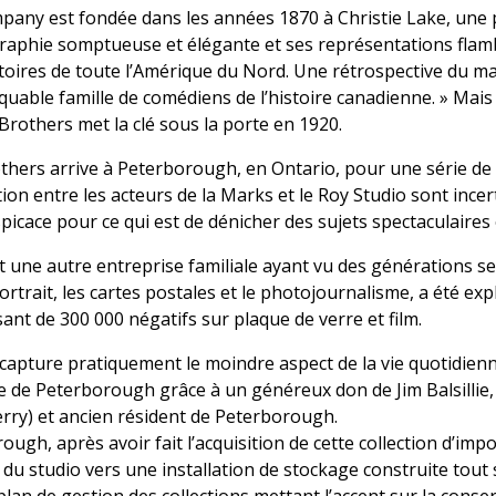
ny est fondée dans les années 1870 à Christie Lake, une pet
raphie somptueuse et élégante et ses représentations flamb
ditoires de toute l’Amérique du Nord. Une rétrospective du 
quable famille de comédiens de l’histoire canadienne. » Mais a
rothers met la clé sous la porte en 1920.
thers arrive à Peterborough, en Ontario, pour une série de s
ion entre les acteurs de la Marks et le Roy Studio sont incer
erspicace pour ce qui est de dénicher des sujets spectaculaires
t une autre entreprise familiale ayant vu des générations se
ortrait, les cartes postales et le photojournalisme, a été ex
ant de 300 000 négatifs sur plaque de verre et film.
i capture pratiquement le moindre aspect de la vie quotidienn
lle de Peterborough grâce à un généreux don de Jim Balsillie
erry) et ancien résident de Peterborough.
gh, après avoir fait l’acquisition de cette collection d’impo
l du studio vers une installation de stockage construite tout