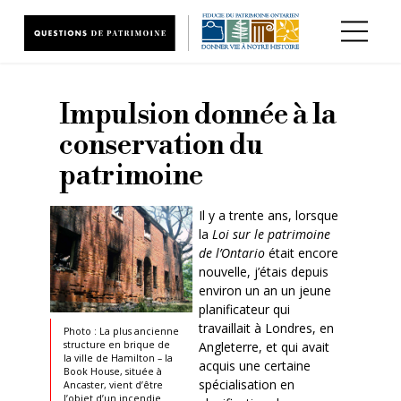
Aller au contenu principal
Impulsion donnée à la
conservation du
patrimoine
Il y a trente ans, lorsque
la
Loi sur le patrimoine
de l’Ontario
était encore
nouvelle, j’étais depuis
environ un an un jeune
planificateur qui
travaillait à Londres, en
Photo : La plus ancienne
Angleterre, et qui avait
structure en brique de
la ville de Hamilton – la
acquis une certaine
Book House, située à
spécialisation en
Ancaster, vient d’être
l’objet d’un incendie