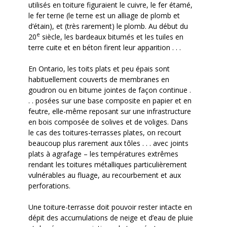
utilisés en toiture figuraient le cuivre, le fer étamé,
le fer terne (le terne est un alliage de plomb et
d’étain), et (très rarement) le plomb. Au début du
e
20
siècle, les bardeaux bitumés et les tuiles en
terre cuite et en béton firent leur apparition . . .
En Ontario, les toits plats et peu épais sont
habituellement couverts de membranes en
goudron ou en bitume jointes de façon continue .
. . posées sur une base composite en papier et en
feutre, elle-même reposant sur une infrastructure
en bois composée de solives et de voliges. Dans
le cas des toitures-terrasses plates, on recourt
beaucoup plus rarement aux tôles . . . avec joints
plats à agrafage – les températures extrêmes
rendant les toitures métalliques particulièrement
vulnérables au fluage, au recourbement et aux
perforations.
Une toiture-terrasse doit pouvoir rester intacte en
dépit des accumulations de neige et d’eau de pluie