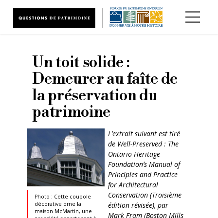
Aller au contenu principal
Un toit solide :
Demeurer au faîte de
la préservation du
patrimoine
Lʼextrait suivant est tiré
de Well-Preserved : The
Ontario Heritage
Foundationʼs Manual of
Principles and Practice
for Architectural
Conservation (Troisième
Photo : Cette coupole
édition révisée), par
décorative orne la
maison McMartin, une
Mark Fram (Boston Mills